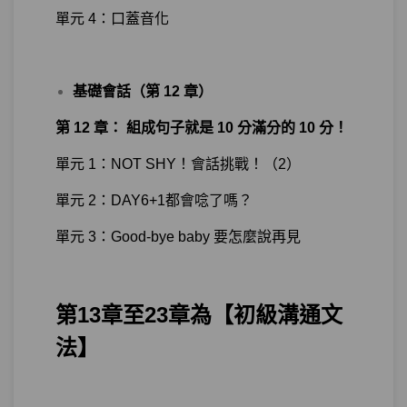
單元 4：口蓋音化
基礎會話（第 12 章）
第 12 章： 組成句子就是 10 分滿分的 10 分！
單元 1：NOT SHY！會話挑戰！（2）
單元 2：DAY6+1都會唸了嗎？
單元 3：Good-bye baby 要怎麼說再見
第13章至23章為【初級溝通文
法】