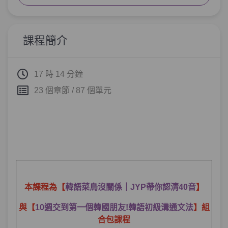
單元1
母音加母音？複母音是什麼？
02:38
課程簡介
單元2
複母音 1 - ㅑ/ㅕ/ㅛ/ㅠ/ㅖ/ㅒ
13:27
單元3
17 時 14 分鐘
來練習複母音單字吧！
07:57
23 個章節 / 87 個單元
單元4
課間小測驗
05:36
第5章：
ENCORE！還有這些複母音！
單元1
複母音 2 - ㅘ/ㅝ/ㅙ/ㅞ/ㅢ
11:01
單元2
來練習複母音單字吧！
07:04
本課程為【
韓語菜鳥沒關係｜JYP帶你認清40音
】
單元3
複母音單字總複習
09:05
與【
10週交到第一個韓國朋友!韓語初級溝通文法
】組
合包課程
單元4
課間小測驗
06:26