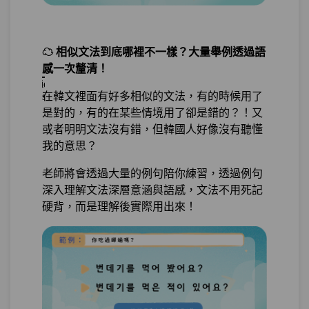
第23章：
BONUS！！亂中有序的不規則變化
☁ 相似文法到底哪裡不一樣？大量舉例透過語
單元1
ㄷ不規則
12:31
感一次釐清！
在韓文裡面有好多相似的文法，有的時候用了
單元2
ㅂ不規則
22:06
是對的，有的在某些情境用了卻是錯的？！又
或者明明文法沒有錯，但韓國人好像沒有聽懂
單元3
ㄹ不規則
22:04
我的意思？
單元4
ㅡ不規則
12:16
老師將會透過大量的例句陪你練習，透過例句
深入理解文法深層意涵與語感，文法不用死記
硬背，而是理解後實際用出來！