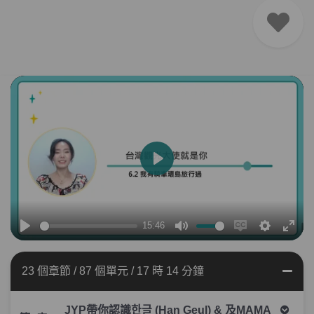
播
放
15:46
播
靜
Enable
設
全
放
音
captions
定
螢
23 個章節
/
87 個單元
/
17 時 14 分鐘
幕
JYP帶你認識한글 (Han Geul) & 及MAMA