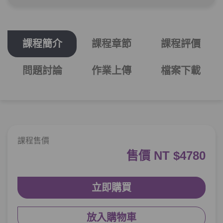
單元2
子音該如何發音？
09:48
課程簡介
課程章節
課程評價
單元3
平子音 1 - ㄱ/ㄴ/ㅁ/ㅅ/ㅇ
13:19
單元4
平子音單字練習
06:37
問題討論
作業上傳
檔案下載
第3章：
子音單字練習24小時也不夠！
單元1
平子音 2 - ㄷ/ㄹ/ㅂ/ㅈ/ㅎ
13:24
課程售價
單元2
練習單字吧！
05:46
售價 NT $4780
單元3
平子音總整理
07:01
立即購買
單元4
課間小測驗
05:40
放入購物車
第4章：
母音AGAIN & AGAIN？複母音是什麼？