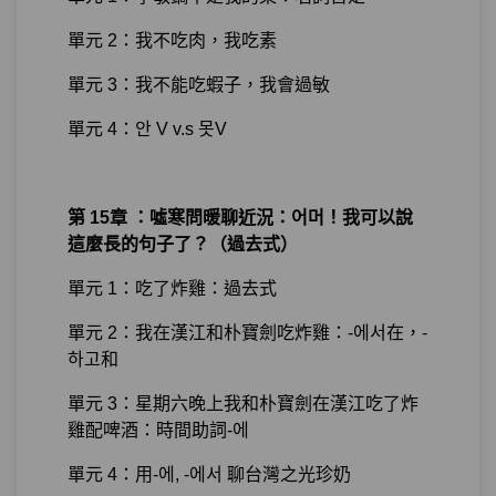
單元 2：我不吃肉，我吃素
單元 3：我不能吃蝦子，我會過敏
單元 4：안 V v.s 못V
第 15章 ：噓寒問暖聊近況：어머！我可以說
這麼長的句子了？（過去式）
單元 1：吃了炸雞：過去式
單元 2：我在漢江和朴寶劍吃炸雞：-에서在，-
하고和
單元 3：星期六晚上我和朴寶劍在漢江吃了炸
雞配啤酒：時間助詞-에
單元 4：用-에, -에서 聊台灣之光珍奶