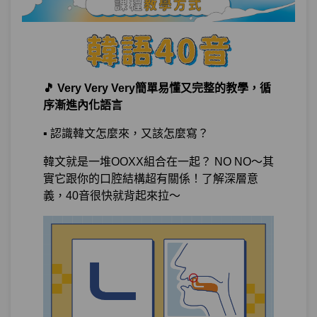
到底發音規則是什麼？
單元1
‘ㅎ’ 弱化
06:22
單元2
硬音化
08:58
🎵 Very Very Very簡單易懂又完整的教學，循
序漸進內化語言
單元3
激音化
12:16
▪️ 認識韓文怎麼來，又該怎麼寫？
單元4
口蓋音化
04:09
韓文就是一堆OOXX組合在一起？ NO NO～其
實它跟你的口腔結構超有關係！了解深層意
第12章：
組成句子就是10分滿分的10分！
義，40音很快就背起來拉～
單元1
NOT SHY！會話挑戰！（2）
12:32
單元2
DAY6+1都會唸了嗎？
10:33
試看
單元3
Good-bye baby 要怎麼說再見
28:02