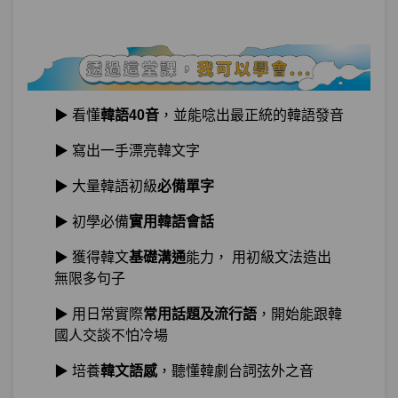
單元3
平音vs.激音vs.硬音頂尖對決
05:51
單元4
課間小測驗
06:04
▶ 看懂
韓語40音
，並能唸出最正統的韓語發音
第8章：
好過分！還是搞不懂尾音中的響音TT？
▶ 寫出一手漂亮韓文字
單元1
尾音中的響音該怎麼發音
11:46
▶ 大量韓語初級
必備單字
試看
▶ 初學必備
實用韓語會話
單元2
練習尾音單字吧！
06:01
▶ 獲得韓文
基礎溝通
能力， 用初級文法造出
無限多句子
單元3
課間小測驗
05:34
▶ 用日常實際
常用話題及流行語
，開始能跟韓
第9章：
記住塞音just right！
國人交談不怕冷場
▶ 培養
韓文語感
，聽懂韓劇台詞弦外之音
單元1
尾音中的3個塞音
09:13