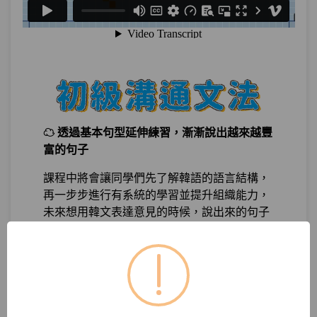
單元3
比起少女時代我比較喜歡
14:05
Twice？：比較型
測驗1
隨堂小考14
單元4
你最近在幹嘛呀？：現在進行式
15:23
測驗2
隨堂小考15
☁ 透過基本句型延伸練習，漸漸說出越來越豐
富的句子
第20章：
拒當短答王：一起把句子變長吧
課程中將會讓同學們先了解韓語的語言結構，
再一步步進行有系統的學習並提升組織能力，
單元1
什麼時候去韓國比較好呢
21:11
未來想用韓文表達意見的時候，說出來的句子
將不再無趣，或讓韓國人聽得一頭霧水啦！
單元2
我愛吃韓國菜，但是不太能吃辣
21:16
測驗1
隨堂小考16
第21章：
如果你不想得罪韓國人，你最好？
☁ 用最簡單實用的日常對話以及必要句型，模