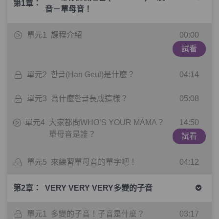
第1章：
音－單母音！
單元1
課程介紹
00:00
試看
單元2
한글(Han Geul)是什麼？
04:14
單元3
為什麼한글長成這樣？
05:08
單元4
大家都問WHO’S YOUR MAMA？
14:50
單母音是誰？
試看
單元5
來練習單母音的單字吧！
04:12
第2章：
VERY VERY VERY多變的子音
單元1
多變的子音！子音是什麼？
03:17