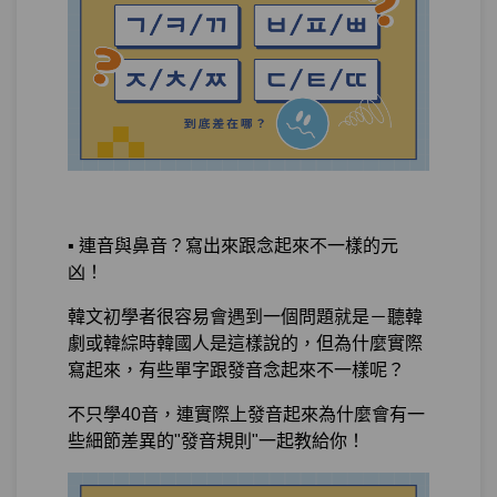
測驗2
隨堂小考6
單元4
안 V vs. 못V
10:21
噓寒問暖聊近況：어머！我可以說這麼長
第15章：
的句子了？（過去式）
單元1
吃了炸雞：過去式
23:53
▪️ 連音與鼻音？寫出來跟念起來不一樣的元
凶！
測驗1
隨堂小考7
韓文初學者很容易會遇到一個問題就是－聽韓
單元2
我在漢江和朴寶劍吃炸雞：-에서
14:46
劇或韓綜時韓國人是這樣說的，但為什麼實際
在，-하고和
寫起來，有些單字跟發音念起來不一樣呢？
不只學40音，連實際上發音起來為什麼會有一
單元3
星期六晚上我和朴寶劍在漢江吃了
11:48
些細節差異的"發音規則"一起教給你！
炸雞配啤酒：時間助詞-에