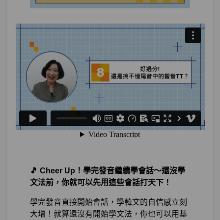
如何邀約朋友：中文的＂要＂韓文怎麼都
第17章：
不一樣
單元1
好想去韓國啊～：想要～
11:13
單元2
今晚要一起喝一杯嗎？：要不
22:17
要？好不好？
測驗1
隨堂小考11
單元3
今晚我要和朋友喝一杯：要～會
17:02
～
單元4
我周末打算要每天宅在家
18:21
🎵 Cheer Up！學完發音繼續學會話～還沒學
文法前，你就可以先用這些會話打天下！
單元5
明天要上班...><"：必須要～
20:43
學完發音直接開始會話，學韓文的自信感立刻
測驗2
隨堂小考12
大增！就算還沒有開始學文法，你也可以用基