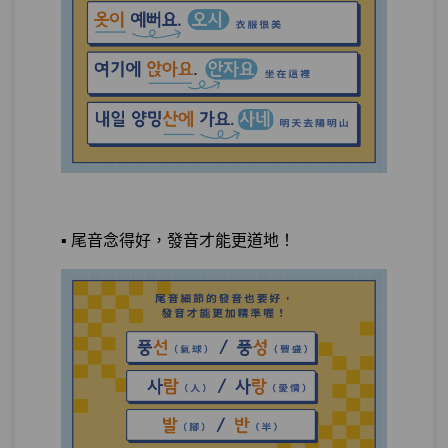
測驗2
隨堂小考8
單元4
用-에, -에서 聊台灣之光珍奶
17:12
測驗3
隨堂小考9
請求，命令型：你在要求我還是拜託我，
第16章：
韓國人聽起來奇摩子大不同
單元1
小姐請你排隊！：請～
18:18
▪️ 尾音念得好，發音才能更道地！
單元2
請不要插隊：請不要～
08:23
單元3
請幫我簽名：請幫我～，幫我～
18:53
好嗎？
試看
測驗1
隨堂小考10