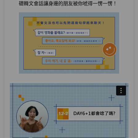
礎韓文會話讓身邊的朋友被你唬得一愣一愣！
第18章：
台灣觀光大使就是你
單元1
你有吃過臭豆腐嗎？：嘗試
25:24
單元2
我有騎摩托車環島過：經驗
15:46
試看
測驗1
隨堂小考13
第19章：
閒聊寶典，認識朋友不怕沒話題
單元1
想當年啊...（你也變老古板了
18:25
嗎）： ～的時候
單元2
我喜歡一個人獨處：動名詞化
21:27