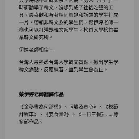
大學時期不是韓文系，因為「男人（？）」一
時衝動學了韓文，沒想到成了往後吃飯的工
具。最喜歡和有著相同興趣和話題的學生打成
一片，帶領非韓文系的學生們，跟伊婷老師一
樣也可以打遍眾韓文系學生，榜首入學榜首畢
業韓文研究所。
伊婷老師相信－
台灣人最熟悉台灣人學韓文盲點，揪出學生學
韓文痛點，反覆練習，直到學生會為止。
蔡伊婷老師翻譯作品
《金秘書為何那樣》、《觸及真心》、《模範
計程車》、《姜食堂2》、《一日三餐》......等
多部作品。