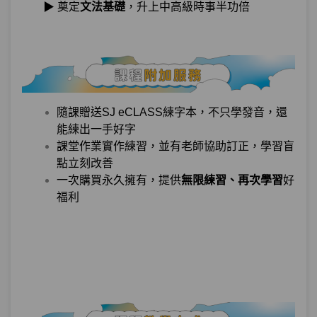
▶ 奠定
文法基礎
，升上中高級時事半功倍
單元2
練習尾音塞音單字吧！
04:25
單元3
課間小測驗
05:43
單元4
其他尾音
06:33
隨課贈送SJ eCLASS練字本，不只學發音，還
第10章：
TELL ME為何寫法和唸法不同？
能練出一手好字
課堂作業實作練習，並有老師協助訂正，學習盲
單元1
連音3種套餐！
12:40
點立刻改善
一次購買永久擁有，提供
無限練習、再次學習
好
單元2
鼻音化
08:26
福利
單元3
＂ㄹ＂的鼻音化
05:03
單元4
NOT SHY!會話挑戰！
11:05
硬音YES！激音NO！口蓋音MAYBE？
第11章：