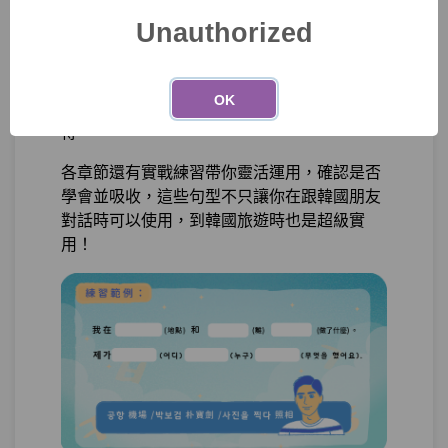
擬台灣人跟韓國人交談的情境話題
Unauthorized
單元1
什麼是敬語？什麼時候使用
06:58
每個單元都會提供幾個實用句子，帶你認識句
單元2
主體敬語法-(으)시-
18:46
子的共同點，理解句型文法後學習常用單字並
OK
代入進行活用練習，句型和字彙量提升一舉兩
測驗1
隨堂小考17
得。
各章節還有實戰練習帶你靈活運用，確認是否
單元3
敬語語彙
12:37
學會並吸收，這些句型不只讓你在跟韓國朋友
對話時可以使用，到韓國旅遊時也是超級實
單元4
주다 給的兩種尊敬表現
14:10
用！
測驗2
隨堂小考18
第22章：
如果你想考Topik韓檢，你需要...？
單元1
格式體 肯定、疑問句
19:02
單元2
格式體 命令建議、共動句
10:24