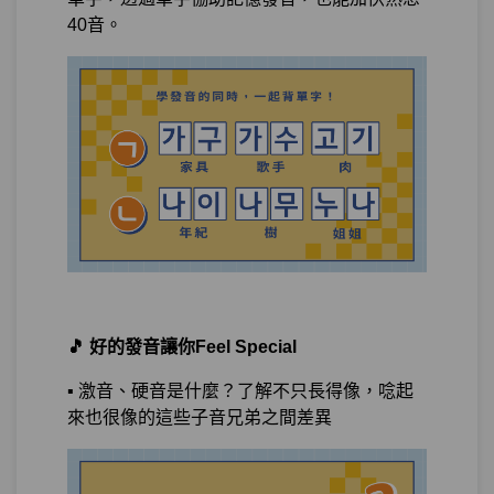
40音。
測驗3
隨堂小考3
單元5
韓文基本功4：化妝室在哪？
22:02
測驗4
隨堂小考4
單元6
韓文基本功整理
04:55
第14章：
否定：不是、不做、 還是做不到？
單元1
李敏鎬不是我的菜：名詞否定
11:58
🎵 好的發音讓你Feel Special
單元2
我不吃肉，我吃素
12:32
▪️ 激音、硬音是什麼？了解不只長得像，唸起
測驗1
隨堂小考5
來也很像的這些子音兄弟之間差異
單元3
我不能吃蝦子，我會過敏
11:23