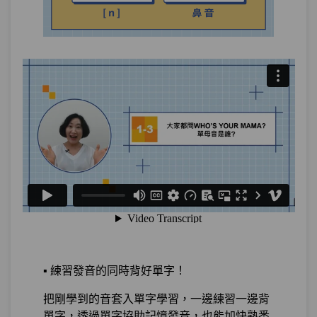
第13章：
暖身：學習韓文前你一定要知道
單元1
伊婷老師的小嘮叨
00:00
單元2
韓文基本功1：我是蔡伊婷
22:05
試看
作業1
自我介紹
測驗1
隨堂小考1
單元3
韓文基本功2：你在幹嘛？
26:38
測驗2
隨堂小考2
▪️ 練習發音的同時背好單字！
把剛學到的音套入單字學習，一邊練習一邊背
單元4
韓文基本功3：葛格你好帥
22:36
單字，透過單字協助記憶發音，也能加快熟悉