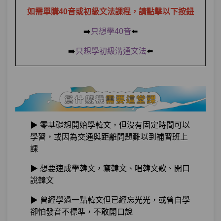
如需單購40音或初級文法課程，請點擊以下按鈕
LISTEN TO MY HEARTBEAT~LISTEN
➡️
只想學40音
⬅️
第6章：
TO MY激音~
➡️
只想學初級溝通文法
⬅️
單元1
激動到不行的激音
10:48
單元2
來練習激音單字吧！
05:42
單元3
平音跟激音該怎麼分？
05:36
▶ 零基礎想開始學韓文，但沒有固定時間可以
單元4
課間小測驗
04:09
學習，或因為交通與距離問題難以到補習班上
課
第7章：
用力KNOCK！KNOCK！打破硬音吧！
▶ 想要速成學韓文，寫韓文、唱韓文歌、開口
說韓文
單元1
硬音為什麼叫硬音？
12:42
▶ 曾經學過一點韓文但已經忘光光，或曾自學
卻怕發音不標準，不敢開口說
單元2
來練習硬音單字吧！
06:22