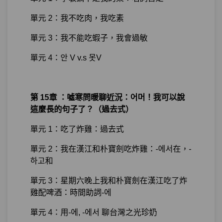
單元 2：我不吃肉，我吃素
單元 3：我不能吃蝦子，我會過敏
單元 4：안 V v.s 못V
第 15章 ：噓寒問暖聊近況：어머！我可以說
這麼長的句子了？（過去式）
單元 1：吃了炸雞：過去式
單元 2：我在漢江和朴寶劍吃炸雞：-에서在，-
하고和
單元 3：星期六晚上我和朴寶劍在漢江吃了炸
雞配啤酒：時間助詞-에
單元 4：用-에, -에서 聊台灣之光珍奶