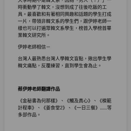
大學時期不是韓文系，因為「男人（？）」一
時衝動學了韓文，沒想到成了往後吃飯的工
具。最喜歡和有著相同興趣和話題的學生打成
一片，帶領非韓文系的學生們，跟伊婷老師一
樣也可以打遍眾韓文系學生，榜首入學榜首畢
業韓文研究所。
伊婷老師相信－
台灣人最熟悉台灣人學韓文盲點，揪出學生學
韓文痛點，反覆練習，直到學生會為止。
蔡伊婷老師翻譯作品
《金秘書為何那樣》、《觸及真心》、《模範
計程車》、《姜食堂2》、《一日三餐》......等
多部作品。