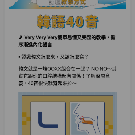
到底發音規則是什麼？
單元1
‘ㅎ’ 弱化
06:22
單元2
硬音化
08:58
🎵 Very Very Very簡單易懂又完整的教學，循
序漸進內化語言
單元3
激音化
12:16
▪️ 認識韓文怎麼來，又該怎麼寫？
單元4
口蓋音化
04:09
韓文就是一堆OOXX組合在一起？ NO NO～其
實它跟你的口腔結構超有關係！了解深層意
第12章：
組成句子就是10分滿分的10分！
義，40音很快就背起來拉～
單元1
NOT SHY！會話挑戰！（2）
12:32
單元2
DAY6+1都會唸了嗎？
10:33
試看
單元3
Good-bye baby 要怎麼說再見
28:02