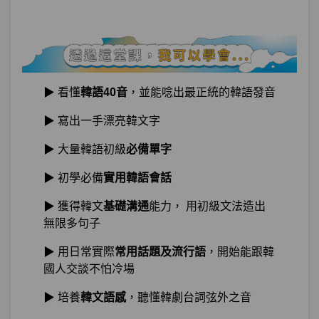
單元3
平音vs.激音vs.硬音頂尖對決
05:51
單元4
課間小測驗
06:04
▶ 看懂
韓語40音
，並能唸出最正統的韓語發音
第8章：
好過分！還是搞不懂尾音中的響音TT？
▶ 寫出一手漂亮韓文字
單元1
尾音中的響音該怎麼發音
11:46
▶ 大量韓語初級
必備單字
試看
▶ 初學必備
實用韓語會話
單元2
練習尾音單字吧！
06:01
▶ 獲得韓文
基礎溝通
能力， 用初級文法造出
無限多句子
單元3
課間小測驗
05:34
▶ 用日常實際
常用話題及流行語
，開始能跟韓
第9章：
記住塞音just right！
國人交談不怕冷場
▶ 培養
韓文語感
，聽懂韓劇台詞弦外之音
單元1
尾音中的3個塞音
09:13