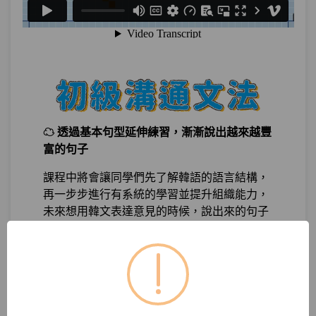
單元3
比起少女時代我比較喜歡
14:05
Twice？：比較型
測驗1
隨堂小考14
單元4
你最近在幹嘛呀？：現在進行式
15:23
測驗2
隨堂小考15
☁ 透過基本句型延伸練習，漸漸說出越來越豐
富的句子
第20章：
拒當短答王：一起把句子變長吧
課程中將會讓同學們先了解韓語的語言結構，
再一步步進行有系統的學習並提升組織能力，
單元1
什麼時候去韓國比較好呢
21:11
未來想用韓文表達意見的時候，說出來的句子
將不再無趣，或讓韓國人聽得一頭霧水啦！
單元2
我愛吃韓國菜，但是不太能吃辣
21:16
測驗1
隨堂小考16
第21章：
如果你不想得罪韓國人，你最好？
☁ 用最簡單實用的日常對話以及必要句型，模