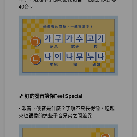
40音。
測驗3
隨堂小考3
單元5
韓文基本功4：化妝室在哪？
22:02
測驗4
隨堂小考4
單元6
韓文基本功整理
04:55
第14章：
否定：不是、不做、 還是做不到？
單元1
李敏鎬不是我的菜：名詞否定
11:58
🎵 好的發音讓你Feel Special
單元2
我不吃肉，我吃素
12:32
▪️ 激音、硬音是什麼？了解不只長得像，唸起
測驗1
隨堂小考5
來也很像的這些子音兄弟之間差異
單元3
我不能吃蝦子，我會過敏
11:23