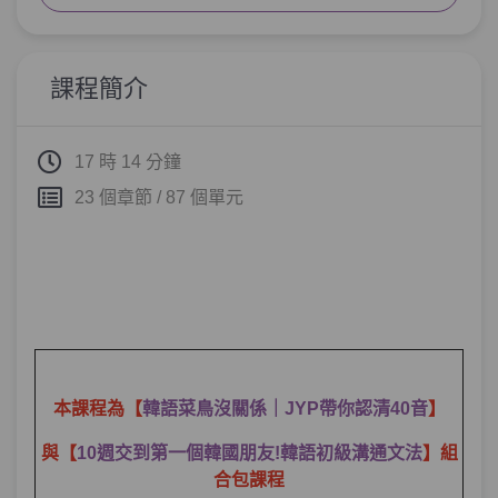
單元1
母音加母音？複母音是什麼？
02:38
課程簡介
單元2
複母音 1 - ㅑ/ㅕ/ㅛ/ㅠ/ㅖ/ㅒ
13:27
單元3
17 時 14 分鐘
來練習複母音單字吧！
07:57
23 個章節 / 87 個單元
單元4
課間小測驗
05:36
第5章：
ENCORE！還有這些複母音！
單元1
複母音 2 - ㅘ/ㅝ/ㅙ/ㅞ/ㅢ
11:01
單元2
來練習複母音單字吧！
07:04
本課程為【
韓語菜鳥沒關係｜JYP帶你認清40音
】
單元3
複母音單字總複習
09:05
與【
10週交到第一個韓國朋友!韓語初級溝通文法
】組
合包課程
單元4
課間小測驗
06:26