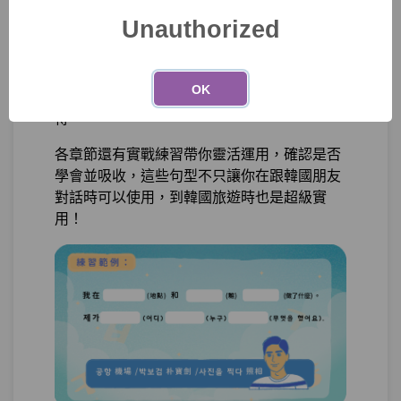
擬台灣人跟韓國人交談的情境話題
Unauthorized
單元1
什麼是敬語？什麼時候使用
06:58
每個單元都會提供幾個實用句子，帶你認識句
單元2
主體敬語法-(으)시-
18:46
子的共同點，理解句型文法後學習常用單字並
OK
代入進行活用練習，句型和字彙量提升一舉兩
測驗1
隨堂小考17
得。
各章節還有實戰練習帶你靈活運用，確認是否
單元3
敬語語彙
12:37
學會並吸收，這些句型不只讓你在跟韓國朋友
對話時可以使用，到韓國旅遊時也是超級實
單元4
주다 給的兩種尊敬表現
14:10
用！
測驗2
隨堂小考18
第22章：
如果你想考Topik韓檢，你需要...？
單元1
格式體 肯定、疑問句
19:02
單元2
格式體 命令建議、共動句
10:24