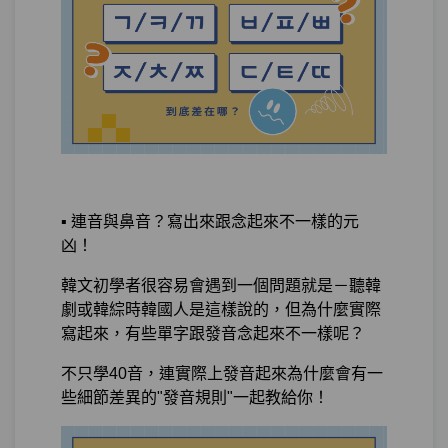
測驗2
隨堂小考6
單元4
안 V vs. 못V
10:21
噓寒問暖聊近況：어머！我可以說這麼長
第15章：
的句子了？（過去式）
單元1
吃了炸雞：過去式
23:53
▪️ 連音與鼻音？寫出來跟念起來不一樣的元
凶！
測驗1
隨堂小考7
韓文初學者很容易會遇到一個問題就是－聽韓
單元2
我在漢江和朴寶劍吃炸雞：-에서
14:46
劇或韓綜時韓國人是這樣說的，但為什麼實際
在，-하고和
寫起來，有些單字跟發音念起來不一樣呢？
不只學40音，連實際上發音起來為什麼會有一
單元3
星期六晚上我和朴寶劍在漢江吃了
11:48
些細節差異的"發音規則"一起教給你！
炸雞配啤酒：時間助詞-에