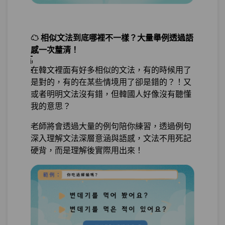
第23章：
BONUS！！亂中有序的不規則變化
☁ 相似文法到底哪裡不一樣？大量舉例透過語
單元1
ㄷ不規則
12:31
感一次釐清！
在韓文裡面有好多相似的文法，有的時候用了
單元2
ㅂ不規則
22:06
是對的，有的在某些情境用了卻是錯的？！又
或者明明文法沒有錯，但韓國人好像沒有聽懂
單元3
ㄹ不規則
22:04
我的意思？
單元4
ㅡ不規則
12:16
老師將會透過大量的例句陪你練習，透過例句
深入理解文法深層意涵與語感，文法不用死記
硬背，而是理解後實際用出來！