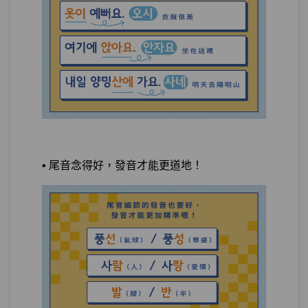
測驗2
隨堂小考8
單元4
用-에, -에서 聊台灣之光珍奶
17:12
測驗3
隨堂小考9
請求，命令型：你在要求我還是拜託我，
第16章：
韓國人聽起來奇摩子大不同
單元1
小姐請你排隊！：請～
18:18
▪️ 尾音念得好，發音才能更道地！
單元2
請不要插隊：請不要～
08:23
單元3
請幫我簽名：請幫我～，幫我～
18:53
好嗎？
試看
測驗1
隨堂小考10