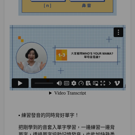
第13章：
暖身：學習韓文前你一定要知道
單元1
伊婷老師的小嘮叨
00:00
單元2
韓文基本功1：我是蔡伊婷
22:05
試看
作業1
自我介紹
測驗1
隨堂小考1
單元3
韓文基本功2：你在幹嘛？
26:38
測驗2
隨堂小考2
▪️ 練習發音的同時背好單字！
把剛學到的音套入單字學習，一邊練習一邊背
單元4
韓文基本功3：葛格你好帥
22:36
單字，透過單字協助記憶發音，也能加快熟悉