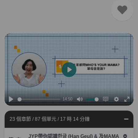
播
放
14:50
播
靜
Enable
設
全
放
音
captions
定
螢
23 個章節
/
87 個單元
/
17 時 14 分鐘
幕
JYP帶你認識한글 (Han Geul) & 及MAMA