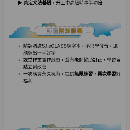
▶ 奠定
文法基礎
，升上中高級時事半功倍
單元2
練習尾音塞音單字吧！
04:25
單元3
課間小測驗
05:43
單元4
其他尾音
06:33
隨課贈送SJ eCLASS練字本，不只學發音，還
第10章：
TELL ME為何寫法和唸法不同？
能練出一手好字
課堂作業實作練習，並有老師協助訂正，學習盲
單元1
連音3種套餐！
12:40
點立刻改善
一次購買永久擁有，提供
無限練習、再次學習
好
單元2
鼻音化
08:26
福利
單元3
＂ㄹ＂的鼻音化
05:03
單元4
NOT SHY!會話挑戰！
11:05
硬音YES！激音NO！口蓋音MAYBE？
第11章：