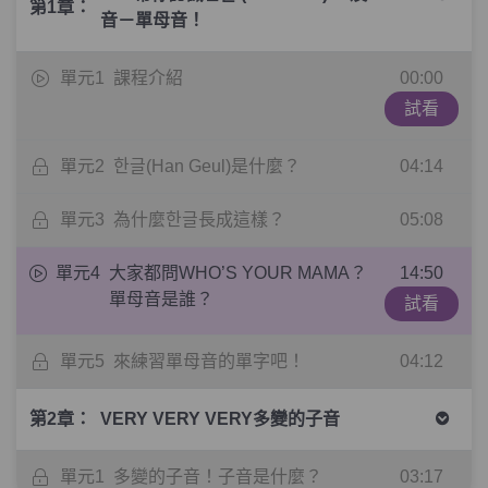
第1章：
音－單母音！
單元1
課程介紹
00:00
試看
單元2
한글(Han Geul)是什麼？
04:14
單元3
為什麼한글長成這樣？
05:08
單元4
大家都問WHO’S YOUR MAMA？
14:50
單母音是誰？
試看
單元5
來練習單母音的單字吧！
04:12
第2章：
VERY VERY VERY多變的子音
單元1
多變的子音！子音是什麼？
03:17