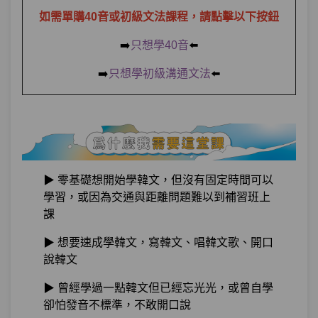
如需單購40音或初級文法課程，請點擊以下按鈕
LISTEN TO MY HEARTBEAT~LISTEN
➡️
只想學40音
⬅️
第6章：
TO MY激音~
➡️
只想學初級溝通文法
⬅️
單元1
激動到不行的激音
10:48
單元2
來練習激音單字吧！
05:42
單元3
平音跟激音該怎麼分？
05:36
▶ 零基礎想開始學韓文，但沒有固定時間可以
單元4
課間小測驗
04:09
學習，或因為交通與距離問題難以到補習班上
課
第7章：
用力KNOCK！KNOCK！打破硬音吧！
▶ 想要速成學韓文，寫韓文、唱韓文歌、開口
說韓文
單元1
硬音為什麼叫硬音？
12:42
▶ 曾經學過一點韓文但已經忘光光，或曾自學
卻怕發音不標準，不敢開口說
單元2
來練習硬音單字吧！
06:22