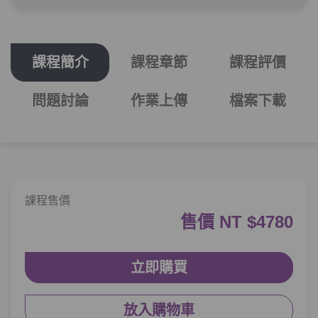
單元2
子音該如何發音？
09:48
課程簡介
課程章節
課程評價
單元3
平子音 1 - ㄱ/ㄴ/ㅁ/ㅅ/ㅇ
13:19
單元4
平子音單字練習
06:37
問題討論
作業上傳
檔案下載
第3章：
子音單字練習24小時也不夠！
單元1
平子音 2 - ㄷ/ㄹ/ㅂ/ㅈ/ㅎ
13:24
課程售價
單元2
練習單字吧！
05:46
售價 NT $4780
單元3
平子音總整理
07:01
立即購買
單元4
課間小測驗
05:40
放入購物車
第4章：
母音AGAIN & AGAIN？複母音是什麼？