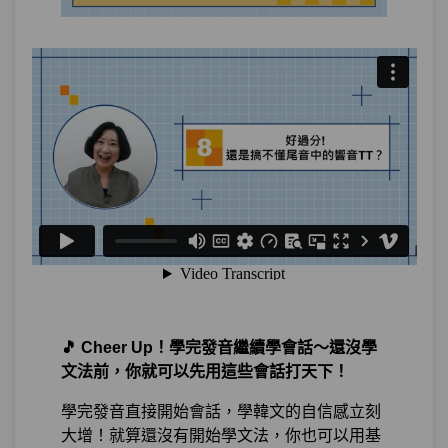
如何邀約朋友：中文的＂要＂韓文怎麼都
第17章：
不一樣
單元1
好想去韓國啊～：想要～
11:13
單元2
今晚要一起喝一杯嗎？：要不
22:17
要？好不好？
測驗1
隨堂小考11
單元3
今晚我要和朋友喝一杯：要～會
17:02
～
單元4
我周末打算要每天宅在家
18:21
🎵 Cheer Up！學完發音繼續學會話～還沒學
文法前，你就可以先用這些會話打天下！
單元5
明天要上班...><"：必須要～
20:43
學完發音直接開始會話，學韓文的自信感立刻
測驗2
隨堂小考12
大增！就算還沒有開始學文法，你也可以用基