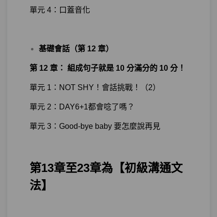
單元 4：口蓋音化
基礎會話（第 12 章）
第 12 章： 組成句子就是 10 分滿分的 10 分！
單元 1：NOT SHY！會話挑戰！（2）
單元 2：DAY6+1都會唸了嗎？
單元 3：Good-bye baby 要怎麼說再見
第13章至23章為【初級溝通文
法】