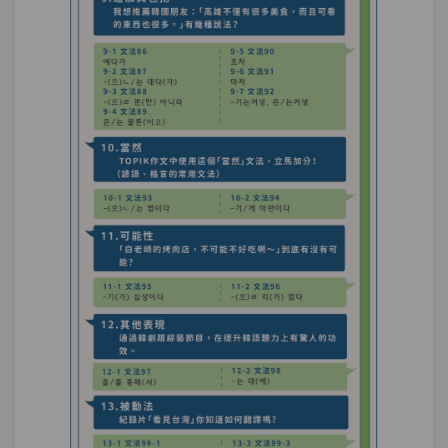
單元4
文法99-4：-게 되다 피동법
07:22
測驗1
第29章－被動法－小考
使動法－「PENGSOO的粉絲見面會讓粉
第30章：
絲狂熱」你會怎麼說？
單元1
文法100-1：접미사 사동법
17:10
單元2
文法100-2：-게 하다 사동법
13:24
單元3
文法100-3：N시키다 사동법
08:53
測驗1
第30章－使動法－小考