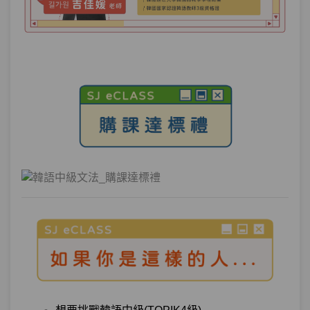
來韓國… 你要怎麼回他呢？
單元1
文法12：–기 위해서
13:05
單元2
文法13：–도록
16:01
單元3
文法14：–(으)ㄹ 겸
08:05
單元4
文法15：–(으)려던 참이다
05:49
測驗1
第4章－目的、意圖、計畫－小考
時間與順序動作－「我一起床就喝咖啡，
第5章：
並準備早餐...」 那些年你還搞不懂的順序
句型？！
單元1
文法16：–아/어 가지고
11:13