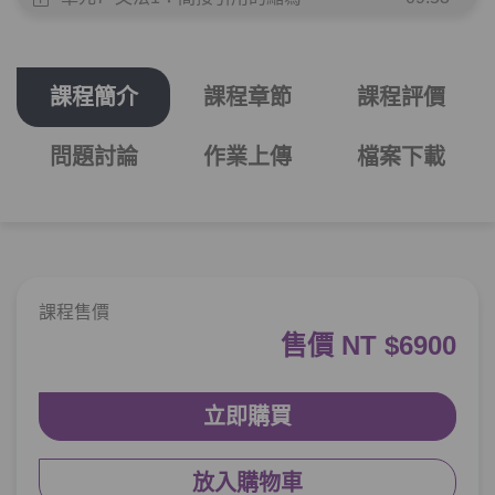
單元8
文法2：–ㄴ/는다면서(요)?
08:06
課程簡介
課程章節
課程評價
測驗1
第1章－引用句－小考
問題討論
作業上傳
檔案下載
推測、預料－「看他眼睛紅紅的，好像是
第2章：
哭過了」 要用什麼句型呢...？
單元1
文法3：–(으)ㄹ 텐데
13:54
單元2
文法4：–(으)ㄹ 테니까
12:05
課程售價
售價 NT $6900
單元3
文法5：–(으)ㄴ가/나 보다
07:36
單元4
文法6：–(으)ㄴ/는/(으)ㄹ 모양이다
09:29
立即購買
單元5
文法7：–(으)ㄴ/는/(으)ㄹ 듯하다
10:54
放入購物車