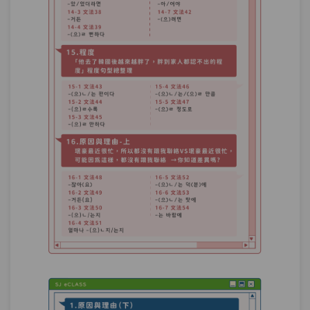
追加與包括－我想推薦韓國朋友:「高雄
第25章：
不僅有很多美食，而且可看的東西也很
多。」有幾種說法？
單元1
文法86：에다가
08:09
單元2
文法87：–(으)ㄴ/는 데다(가)
08:06
單元3
文法88：–(으)ㄹ 뿐(만) 아니라
10:47
單元4
文法89：은/는 물론(이고)
06:09
單元5
文法90：조차
06:49
單元6
文法91：마저
08:52
單元7
文法92：–기는커녕, 은/는커녕
09:47