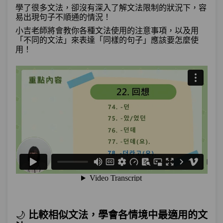
學了很多文法，卻沒有深入了解文法限制的狀況下，容
單元2
文法44：–(으)ㄹ수록
05:58
易出現句子不順通的情況！
小吉老師將會教你各種文法使用的注意事項，以及用
單元3
文法45：–(으)ㄹ 만하다
07:28
「不同的文法」來表達「同樣的句子」應該要怎麼使
用！
單元4
文法46：–(으)ㄴ/는/(으)ㄹ 만큼
08:13
單元5
文法47：–(으)ㄹ 정도로
08:17
測驗1
第15章－程度－小考
原因與理由（上）－「珉豪最近很忙，所
以都沒有跟我聯絡」VS「珉豪最近很
第16章：
忙，可能因為這樣，都沒有跟我聯絡」你
知道差異嗎？
單元1
文法48：–잖아(요)
09:24
🌙
比較相似文法，學會各情境中最適用的文