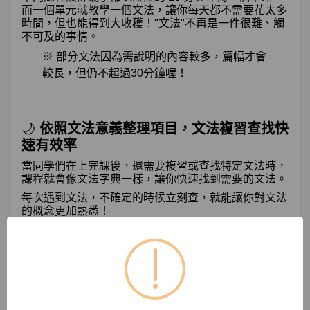
單元3
文法61：-(으)ㄴ/는 대신(에)
10:27
而一個單元就教學一個文法，讓你每天都不需要花太多
時間，但也能得到大收穫！
"文法"不再是一件很難、觸
不可及的事情。
單元4
文法62：–(으)나마나
06:12
※ 部分文法因為需說明的內容較多，篇幅才會
較長，但仍不超過30分鐘喔！
測驗1
第18章－選擇－小考
確認、強調－Jennie：「因為減肥，最
🌙
依照文法意義整理項目，文法複習查找快
第19章：
近幾乎都沒吃東西。」不知道她有沒有好
速有效率
好吃飯...
當同學們在上完課後，還需要複習或查找特定文法時，
課程就會像文法字典一樣，讓你快速找到需要的文法。
單元1
文法63：–기는 하다
11:15
每次遇到文法，不確定的時候立刻查，就能讓你對文法
的概念更加熟悉！
單元2
文法64：(이)야말로
05:12
單元3
文法65：–(으)ㄹ 뿐이다
07:48
試看
單元4
文法66：–다시피
08:27