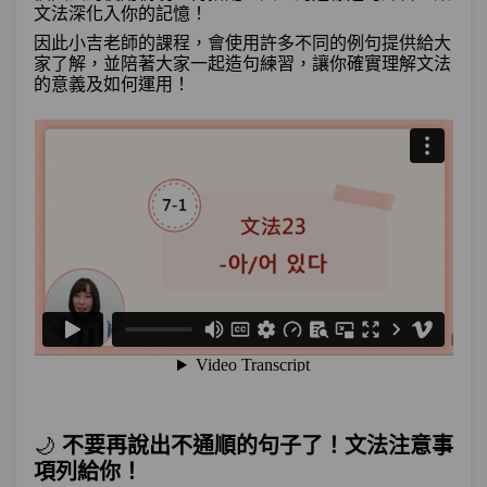
文法深化入你的記憶！
單元3
文法38：–거든
06:17
因此小吉老師的課程，會使用許多不同的例句提供給大
家了解，並陪著大家一起造句練習，讓你確實理解文法
單元4
文法39：–(으)ㄹ 뻔하다
08:28
的意義及如何運用！
單元5
文法40：–기만 하면
07:56
單元6
文法41：–아/어야
08:36
單元7
文法42：–(으)려면
07:05
試看
測驗1
第14章－假設與條件－小考
程度－「他去了韓國後越來越胖，胖到家
第15章：
人都認不出的程度」 程度句型總整理！
🌙
不要再說出不通順的句子了！文法注意事
單元1
文法43：–(으)ㄴ/는 편이다
09:37
項列給你！