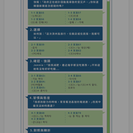
測驗1
第25章－追加與包括－小考
當然－TOPIK作文中使用這個「當然」文
第26章：
法，立馬加分！（諺語、格言的常用文
法）
單元1
文法93：–(으)ㄴ/는 법이다
06:56
單元2
文法94：-기/게 마련이다
04:59
可能性－「白老師的烤肉店，不可能不好
第27章：
吃啊～」到底有沒有可能？
單元1
文法95：-기(가) 십상이다
06:46
單元2
文法96：–(으)ㄹ 리(가) 없다
07:25