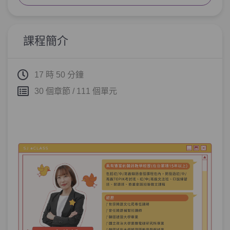
單元6
文法8：–(으)ㄹ걸(요)
05:45
單元7
文法9：–(으)ㄴ/는/(으)ㄹ줄 알았
24:23
課程簡介
다, 몰랐다
測驗1
第2章－推測、預料－小考
17 時 50 分鐘
30 個章節 / 111 個單元
反駁－「我韓文哪裡好呀~還有好多要學習
第3章：
呢!」 你會怎麼說？
單元1
文法10：–기는(요)
06:58
單元2
文法11：–(으)ㄴ/는걸(요)
09:34
測驗1
第3章－反駁－小考
目的、意圖、計畫－當韓國人問你為什麼
第4章：