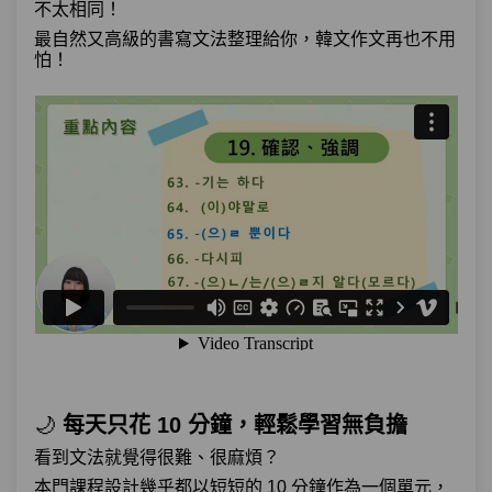
不太相同！
單元1
文法55：–느라(고)
17:13
最自然又高級的書寫文法整理給你，韓文作文再也不用
怕！
單元2
文法56：(으)로 인해(서)
07:47
單元3
文法57:：–(으)므로
07:20
單元4
文法58：–길래 / –기에
26:49
測驗1
第17章－原因與理由(下)－小考
選擇－如何說：「這次濟州島旅行，住飯
第18章：
店或住民宿，我都可以。」
單元1
文法59：–든지
15:23
🌙
每天只花 10 分鐘，輕鬆學習無負擔
單元2
文法60：–(이)라도
10:37
看到文法就覺得很難、很麻煩？
本門課程設計幾乎都以短短的 10 分鐘作為一個單元，