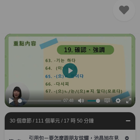
播
放
07:48
播
靜
Enable
設
全
放
音
captions
定
螢
30 個章節
/
111 個單元
/
17 時 50 分鐘
幕
引用句－要怎麼跟朋友炫耀，池昌旭在見