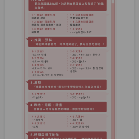
單元1
文法71：–(으)ㄴ/는 반면(에)
10:05
單元2
文法72：–(으)ㄴ/는데도 (불구하
11:27
고)
單元3
文法73：–(으)면서(도)
08:52
測驗1
第20.21章－習慣與態度＆對照與轉折－小
考
回想－「哇！這首歌不是我們高中的時候
第22章：
經常聽的五月天的歌嗎？好懷念呀！」怎
樣說才正確呢？
單元1
文法74：–던
14:05