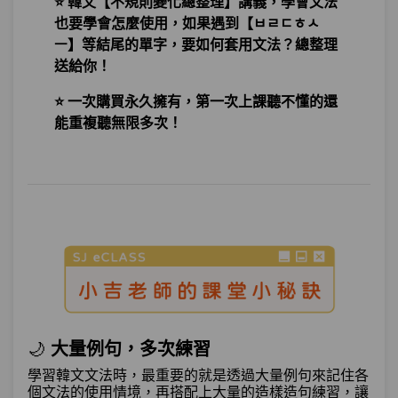
⭐ 韓文【不規則變化總整理】講義，學會文法
假設與承認－老師～我就算再忙，也會天
也要學會怎麼使用，如果遇到【ㅂㄹㄷㅎㅅ
第13章：
天看韓綜。這算是認真學韓語吧？
ㅡ】等結尾的單字，要如何套用文法？總整理
送給你！
單元1
文法33：–아/어도
10:23
⭐ 一次購買永久擁有，第一次上課聽不懂的還
能重複聽無限多次！
單元2
文法34：–더라도
09:33
單元3
文法35：–(으)ㄴ/는 셈이다
08:21
測驗1
第13章－假設與承認－小考
假設與條件－如果沒有去韓國，我差一點
第14章：
就見不到歐爸了。
單元1
文法36：–(으)ㄴ/는다면
09:03
🌙
大量例句，多次練習
單元2
文法37：–았/었더라면
08:17
學習韓文文法時，最重要的就是透過大量例句來記住各
個文法的使用情境，再搭配上大量的造樣造句練習，讓