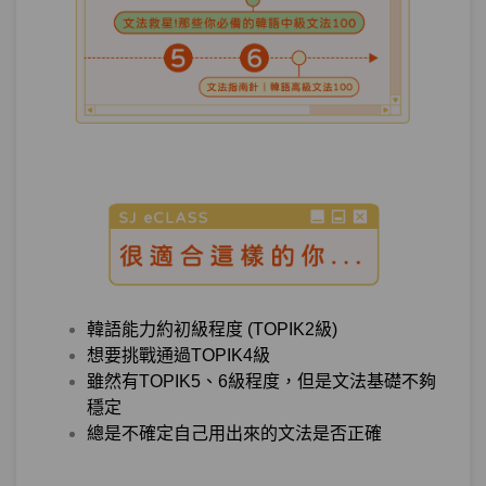
測驗1
第8章－動作進行－小考
完成－「我忍不住吃宵夜了」 應該怎麼
第9章：
說！
單元1
文法27：–아/어 버리다
08:38
單元2
文法28：–고 말다
09:32
單元3
文法29：–아/어 내다
05:57
韓語能力約初級程度 (TOPIK2級)
測驗1
第9章－完了－小考
想要挑戰通過TOPIK4級
雖然有TOPIK5、6級程度，但是文法基礎不夠
穩定
機會－老師老師！「學韓語時順便學韓國
第10章：
總是不確定自己用出來的文法是否正確
歷史」 到底怎麼說呀？