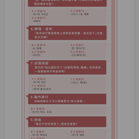
單元2
文法75：–았/었던
10:18
單元3
文法76：-던데
15:04
單元4
文法77：-던데(요).
11:00
單元5
文法78：-더라고(요).
15:56
試看
測驗1
第22章－回想－小考
發現與結果－每天看小吉老師的課程來練
第23章：
習說韓文，實力不知不覺就增加了。
單元1
文法79：–다(가) 보니(까)
08:02
單元2
文法80：–고 보니(까)
06:32
試看