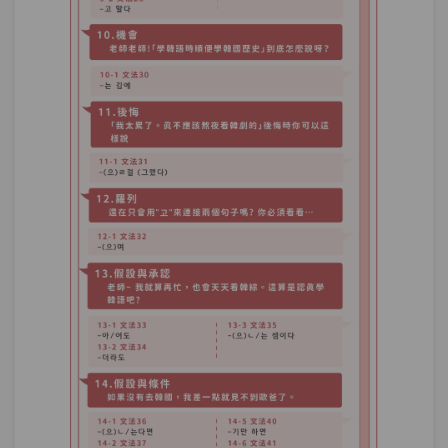
單元3
文法81：–다가는
09:50
單元4
文法82：–더니
13:56
單元5
文法83：–았/었더니
17:31
測驗1
第23章－發現與結果－小考
基準與比較－「以學6個月來說，你韓語
第24章：
算是說得非常好。」兩個基準比一比！
單元1
文法84：에 비해(서)
08:15
單元2
文法85：치고(는)
08:54
測驗1
第24章－基準與比較－小考