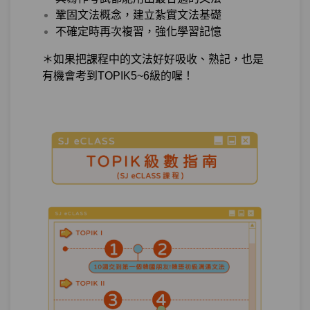
鞏固文法概念，建立紮實文法基礎
狀態持續－韓文的「我已經訂好了『站著
不確定時再次複習，強化學習記憶
第7章：
吃烤肉』餐廳」 你知道你一直都說得不夠
道地嗎？
＊如果把課程中的文法好好吸收、熟記，也是
有機會考到TOPIK5~6級的喔！
單元1
文法23：–아/어 있다
10:51
試看
單元2
文法24：–아/어 놓다/두다
13:09
單元3
文法25:：–(으)ㄴ 채(로)
07:53
測驗1
第7章－狀態持續－小考
動作進行－持續說韓文才可以累積實力！
第8章：
所以我要…
單元1
文法26：–아/어 가다, 오다
13:13