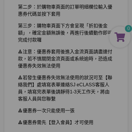
第二步：於購物車頁面的訂單明細欄位輸入優
惠券代碼並按下套用
第三步：購物車頁面下方會呈現「折扣後金
0
額」，確定金額無誤後，再進行後續動作即可
完成付款囉
🔺注意：優惠券套用後進入金流頁面請盡速付
款，若不慎關閉金流頁面或系統逾時，恐造成
優惠券失效無法使用
🔺若發生優惠券失效無法使用的狀況可至【聯
絡我們】處填寫表單連絡SJ eCLASS客服人
員，填寫完表單後請靜待1-3天工作天，將由
客服人員與您聯繫
🔺優惠券一次只能使用一張
🔺優惠券需先【登入會員】才可使用