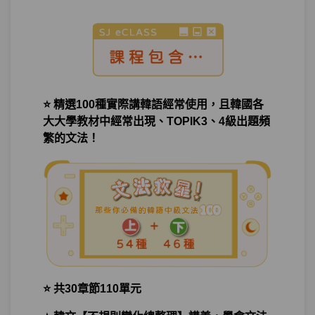
單元1
文法30：–는 김에
07:29
測驗1
第10章－機會－小考
後悔－「我太累了。真不應該熬夜看韓劇
第11章：
的」 後悔時你可以這樣說
⭐ 精選100種實際講韓語經常使用，且韓國各
大大學教材中經常出現、TOPIK3、4級出題頻
單元1
文法31：–(으)ㄹ걸 (그랬다)
08:36
繁的文法！
測驗1
第11章－後悔－小考
羅列－還在只會用고來連接兩個句子嗎？
第12章：
你必須看看…
單元1
文法32：–(으)며
11:18
⭐ 共30章節110單元
測驗1
第12章－羅列－小考