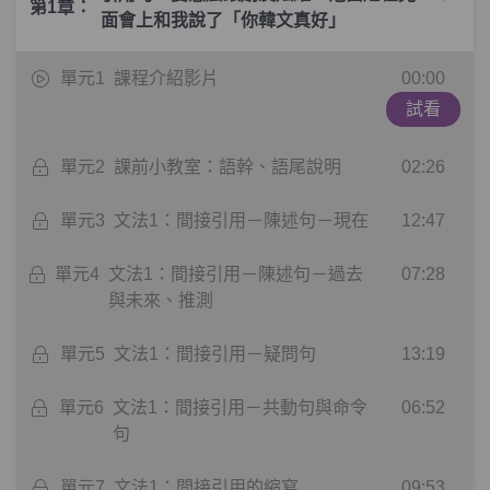
第1章：
面會上和我說了「你韓文真好」
單元1
課程介紹影片
00:00
試看
單元2
課前小教室：語幹、語尾說明
02:26
單元3
文法1：間接引用－陳述句－現在
12:47
單元4
文法1：間接引用－陳述句－過去
07:28
與未來、推測
單元5
文法1：間接引用－疑問句
13:19
單元6
文法1：間接引用－共動句與命令
06:52
句
單元7
文法1：間接引用的縮寫
09:53