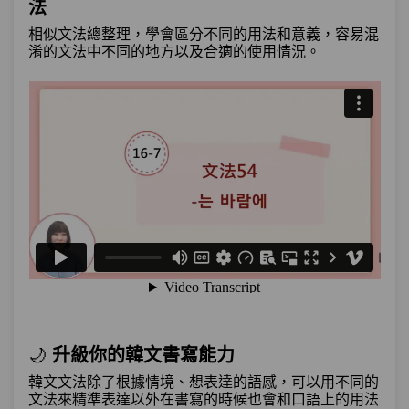
單元2
文法49：–거든(요)
09:49
法
相似文法總整理，學會區分不同的用法和意義，容易混
單元3
文法50：–(으)ㄴ/는지
07:31
淆的文法中不同的地方以及合適的使用情況。
單元4
文法51：얼마나 –(으)ㄴ지/는지
07:53
單元5
文法52：–(으)ㄴ/는 덕(분)에
09:41
單元6
文法53：–(으)ㄴ/는 탓에
12:40
單元7
文法54：–는 바람에
08:11
試看
測驗1
第16章－原因與理由(上)－小考
原因與理由（下）－快報：「政府正在統
🌙
升級你的韓文書寫能力
第17章：
計因颱風導致的受災戶。」你知道韓國新
韓文文法除了根據情境、想表達的語感，可以用不同的
聞是怎麼說的嗎？
文法來精準表達以外在書寫的時候也會和口語上的用法