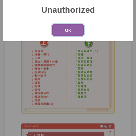
Unauthorized
單元5
文法67：–(으)ㄴ/는/(으)ㄹ지 알다,
16:51
모르다
OK
測驗1
第19章－確認、強調－小考
習慣與態度－「我感到壓力的時候，常常
第20章：
看池昌旭的電視劇。」改用中級文法如何
表達？
單元1
文法68：–(으)ㄴ/는 척하다
08:10
單元2
文法69：–곤(고는) 하다
07:37
單元3
文法70：-는 둥 마는 둥 하다
07:49
對照與轉折－「以前喜歡到處旅行，但現
第21章：
在喜歡飯店度假。」該用哪個句型才對？