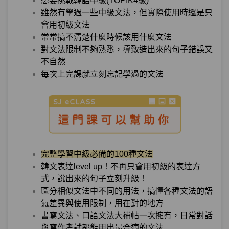
想要挑戰韓語中級(TOPIK4級)
單元2
文法17：–자마자
06:11
雖然有學過一些中級文法，但實際使用時還是只
會用初級文法
單元3
文法18：–(으)ㄴ/는 대로
10:08
常常搞不清楚什麼時候該用什麼文法
對文法限制不夠熟悉，導致造出來的句子錯誤又
測驗1
第5章－時間與順序動作－小考
不自然
每次上完課就立刻忘記學過的文法
轉換、途中－「我本來回家路上順便要去
第6章：
買炸雞，但忘記了...」 怎樣說才正確？
單元1
文法19：–는 길에
04:47
單元2
文法20：–다(가)
08:29
完整學習中級必備的100種文法
韓文表達level up！不再只會用初級的表達方
單元3
文法21：–았/었다(가)
09:52
式，說出來的句子立刻升級！
區分相似文法中不同的用法，搞懂各種文法的語
單元4
文法22：–(으)려다(가)
07:35
氣差異與使用限制，用在對的地方
書寫文法、口語文法大補帖一次擁有，日常對話
測驗1
第6章－轉換、途中－小考
與寫作考試都能用出最合適的文法