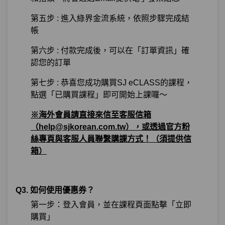
第五步 : 進入綠界金流系統，依照步驟完成結
帳
第六步 : 付款完成後，可以在「訂單資訊」確
認您的訂單
第七步 : 恭喜您成功購買SJ eCLASS的課程，
點選「已購買課程」即可開始上課囉～
※海外會員請直接來信至客服信箱
（help@sjkorean.com.tw），或透過官方粉
絲專頁與客服人員聯繫購課方式！（須提供信
箱）
Q3. 如何使用優惠券？
第一步：登入會員，並在課程頁面點擊「立即
購買」