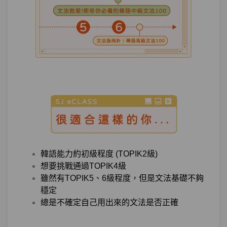
測驗1
第8章－動作進行－小考
完成－「我忍不住吃宵夜了」 應該怎麼
第9章：
說！
單元1
文法27：–아/어 버리다
08:38
單元2
文法28：–고 말다
09:32
單元3
文法29：–아/어 내다
05:57
韓語能力約初級程度 (TOPIK2級)
測驗1
第9章－完了－小考
想要挑戰通過TOPIK4級
雖然有TOPIK5、6級程度，但是文法基礎不夠
穩定
機會－老師老師！「學韓語時順便學韓國
第10章：
總是不確定自己用出來的文法是否正確
歷史」 到底怎麼說呀？