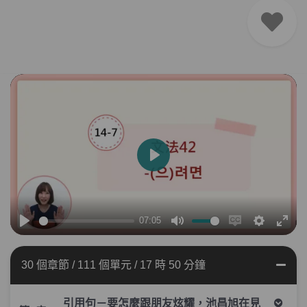
播
放
07:05
播
靜
Enable
設
全
放
音
captions
定
螢
30 個章節
/
111 個單元
/
17 時 50 分鐘
幕
引用句－要怎麼跟朋友炫耀，池昌旭在見