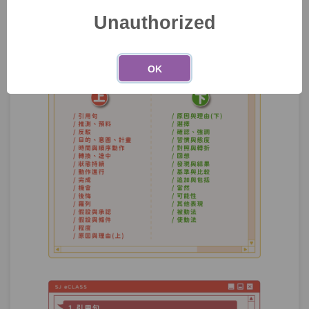
Unauthorized
單元5
文法67：–(으)ㄴ/는/(으)ㄹ지 알다,
16:51
모르다
OK
測驗1
第19章－確認、強調－小考
習慣與態度－「我感到壓力的時候，常常
第20章：
看池昌旭的電視劇。」改用中級文法如何
表達？
單元1
文法68：–(으)ㄴ/는 척하다
08:10
單元2
文法69：–곤(고는) 하다
07:37
單元3
文法70：-는 둥 마는 둥 하다
07:49
對照與轉折－「以前喜歡到處旅行，但現
第21章：
在喜歡飯店度假。」該用哪個句型才對？