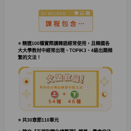
單元1
文法30：–는 김에
07:29
測驗1
第10章－機會－小考
後悔－「我太累了。真不應該熬夜看韓劇
第11章：
的」 後悔時你可以這樣說
⭐ 精選100種實際講韓語經常使用，且韓國各
大大學教材中經常出現、TOPIK3、4級出題頻
單元1
文法31：–(으)ㄹ걸 (그랬다)
08:36
繁的文法！
測驗1
第11章－後悔－小考
羅列－還在只會用고來連接兩個句子嗎？
第12章：
你必須看看…
單元1
文法32：–(으)며
11:18
⭐ 共30章節110單元
測驗1
第12章－羅列－小考