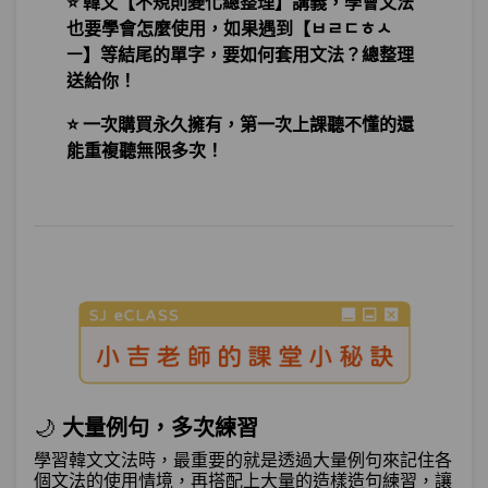
⭐ 韓文【不規則變化總整理】講義，學會文法
假設與承認－老師～我就算再忙，也會天
也要學會怎麼使用，如果遇到【ㅂㄹㄷㅎㅅ
第13章：
天看韓綜。這算是認真學韓語吧？
ㅡ】等結尾的單字，要如何套用文法？總整理
送給你！
單元1
文法33：–아/어도
10:23
⭐ 一次購買永久擁有，第一次上課聽不懂的還
能重複聽無限多次！
單元2
文法34：–더라도
09:33
單元3
文法35：–(으)ㄴ/는 셈이다
08:21
測驗1
第13章－假設與承認－小考
假設與條件－如果沒有去韓國，我差一點
第14章：
就見不到歐爸了。
單元1
文法36：–(으)ㄴ/는다면
09:03
🌙
大量例句，多次練習
單元2
文法37：–았/었더라면
08:17
學習韓文文法時，最重要的就是透過大量例句來記住各
個文法的使用情境，再搭配上大量的造樣造句練習，讓