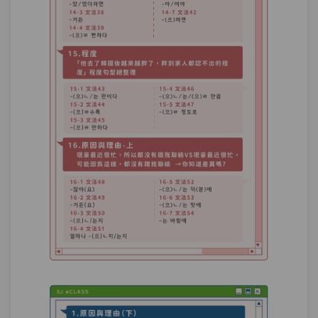
追加與包括－我想推薦韓國朋友:「高雄
第25章：
不僅有很多美食，而且可看的東西也很
多。」有幾種說法？
單元1
文法86：에다가
08:09
單元2
文法87：–(으)ㄴ/는 데다(가)
08:06
單元3
文法88：–(으)ㄹ 뿐(만) 아니라
10:47
單元4
文法89：은/는 물론(이고)
06:09
單元5
文法90：조차
06:49
單元6
文法91：마저
08:52
單元7
文法92：–기는커녕, 은/는커녕
09:47