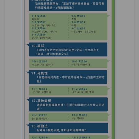
單元4
文法99-4：-게 되다 피동법
07:22
測驗1
第29章－被動法－小考
使動法－「PENGSOO的粉絲見面會讓粉
第30章：
絲狂熱」你會怎麼說？
單元1
文法100-1：접미사 사동법
17:10
單元2
文法100-2：-게 하다 사동법
13:24
單元3
文法100-3：N시키다 사동법
08:53
測驗1
第30章－使動法－小考