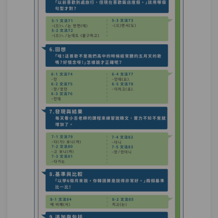
其他表現－通過韓劇跟綜藝節目，在提升
第28章：
韓語聽力上有驚人的功效。
單元1
文法97：을/를 통해(서)
06:50
單元2
文法98：–는 데(에)
06:55
測驗1
第26.27.28章－當然＆可能性＆其他表現－
小考
被動法－紀錄片「看見台灣」你知道如何
第29章：
翻譯嗎？
單元1
文法99-1：접미사 피동법
14:06
單元2
文法99-2：-아/어지다 피동법
09:06
單元3
文法99-3：N되다/당하다 피동법
08:55