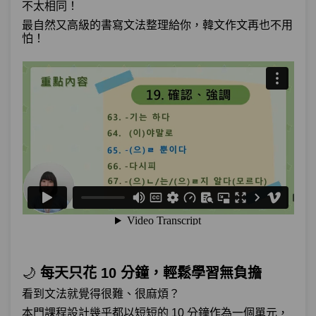
不太相同！
單元1
文法55：–느라(고)
17:13
最自然又高級的書寫文法整理給你，韓文作文再也不用
怕！
單元2
文法56：(으)로 인해(서)
07:47
單元3
文法57:：–(으)므로
07:20
單元4
文法58：–길래 / –기에
26:49
測驗1
第17章－原因與理由(下)－小考
選擇－如何說：「這次濟州島旅行，住飯
第18章：
店或住民宿，我都可以。」
單元1
文法59：–든지
15:23
🌙
每天只花 10 分鐘，輕鬆學習無負擔
單元2
文法60：–(이)라도
10:37
看到文法就覺得很難、很麻煩？
本門課程設計幾乎都以短短的 10 分鐘作為一個單元，