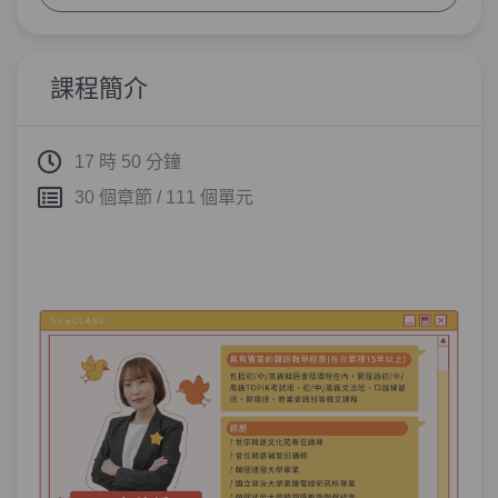
單元6
文法8：–(으)ㄹ걸(요)
05:45
單元7
文法9：–(으)ㄴ/는/(으)ㄹ줄 알았
24:23
課程簡介
다, 몰랐다
測驗1
第2章－推測、預料－小考
17 時 50 分鐘
30 個章節 / 111 個單元
反駁－「我韓文哪裡好呀~還有好多要學習
第3章：
呢!」 你會怎麼說？
單元1
文法10：–기는(요)
06:58
單元2
文法11：–(으)ㄴ/는걸(요)
09:34
測驗1
第3章－反駁－小考
目的、意圖、計畫－當韓國人問你為什麼
第4章：