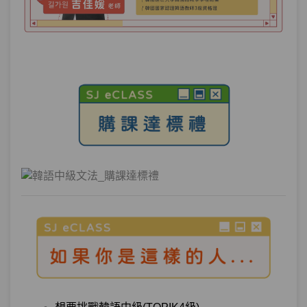
來韓國… 你要怎麼回他呢？
單元1
文法12：–기 위해서
13:05
單元2
文法13：–도록
16:01
單元3
文法14：–(으)ㄹ 겸
08:05
單元4
文法15：–(으)려던 참이다
05:49
測驗1
第4章－目的、意圖、計畫－小考
時間與順序動作－「我一起床就喝咖啡，
第5章：
並準備早餐...」 那些年你還搞不懂的順序
句型？！
單元1
文法16：–아/어 가지고
11:13