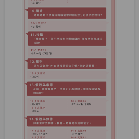
單元3
文法81：–다가는
09:50
單元4
文法82：–더니
13:56
單元5
文法83：–았/었더니
17:31
測驗1
第23章－發現與結果－小考
基準與比較－「以學6個月來說，你韓語
第24章：
算是說得非常好。」兩個基準比一比！
單元1
文法84：에 비해(서)
08:15
單元2
文法85：치고(는)
08:54
測驗1
第24章－基準與比較－小考