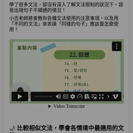
學了很多文法，卻沒有深入了解文法限制的狀況下，容
單元2
文法44：–(으)ㄹ수록
05:58
易出現句子不順通的情況！
小吉老師將會教你各種文法使用的注意事項，以及用
單元3
文法45：–(으)ㄹ 만하다
07:28
「不同的文法」來表達「同樣的句子」應該要怎麼使
用！
單元4
文法46：–(으)ㄴ/는/(으)ㄹ 만큼
08:13
單元5
文法47：–(으)ㄹ 정도로
08:17
測驗1
第15章－程度－小考
原因與理由（上）－「珉豪最近很忙，所
以都沒有跟我聯絡」VS「珉豪最近很
第16章：
忙，可能因為這樣，都沒有跟我聯絡」你
知道差異嗎？
單元1
文法48：–잖아(요)
09:24
🌙
比較相似文法，學會各情境中最適用的文