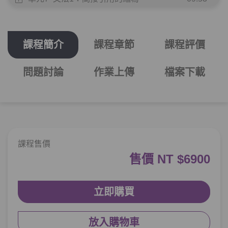
單元8
文法2：–ㄴ/는다면서(요)?
08:06
課程簡介
課程章節
課程評價
測驗1
第1章－引用句－小考
問題討論
作業上傳
檔案下載
推測、預料－「看他眼睛紅紅的，好像是
第2章：
哭過了」 要用什麼句型呢...？
單元1
文法3：–(으)ㄹ 텐데
13:54
單元2
文法4：–(으)ㄹ 테니까
12:05
課程售價
售價 NT $6900
單元3
文法5：–(으)ㄴ가/나 보다
07:36
單元4
文法6：–(으)ㄴ/는/(으)ㄹ 모양이다
09:29
立即購買
單元5
文法7：–(으)ㄴ/는/(으)ㄹ 듯하다
10:54
放入購物車