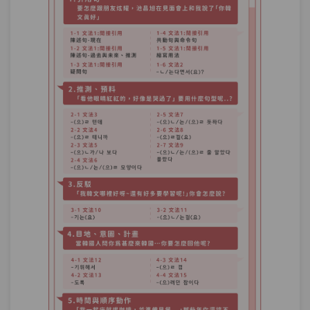
單元1
文法71：–(으)ㄴ/는 반면(에)
10:05
單元2
文法72：–(으)ㄴ/는데도 (불구하
11:27
고)
單元3
文法73：–(으)면서(도)
08:52
測驗1
第20.21章－習慣與態度＆對照與轉折－小
考
回想－「哇！這首歌不是我們高中的時候
第22章：
經常聽的五月天的歌嗎？好懷念呀！」怎
樣說才正確呢？
單元1
文法74：–던
14:05