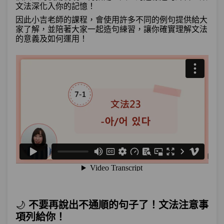
文法深化入你的記憶！
單元3
文法38：–거든
06:17
因此小吉老師的課程，會使用許多不同的例句提供給大
家了解，並陪著大家一起造句練習，讓你確實理解文法
單元4
文法39：–(으)ㄹ 뻔하다
08:28
的意義及如何運用！
單元5
文法40：–기만 하면
07:56
單元6
文法41：–아/어야
08:36
單元7
文法42：–(으)려면
07:05
試看
測驗1
第14章－假設與條件－小考
程度－「他去了韓國後越來越胖，胖到家
第15章：
人都認不出的程度」 程度句型總整理！
🌙
不要再說出不通順的句子了！文法注意事
單元1
文法43：–(으)ㄴ/는 편이다
09:37
項列給你！