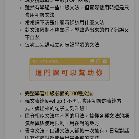
想要挑戰韓語中級(TOPIK4級)
單元2
文法17：–자마자
06:11
雖然有學過一些中級文法，但實際使用時還是只
會用初級文法
單元3
文法18：–(으)ㄴ/는 대로
10:08
常常搞不清楚什麼時候該用什麼文法
對文法限制不夠熟悉，導致造出來的句子錯誤又
測驗1
第5章－時間與順序動作－小考
不自然
每次上完課就立刻忘記學過的文法
轉換、途中－「我本來回家路上順便要去
第6章：
買炸雞，但忘記了...」 怎樣說才正確？
單元1
文法19：–는 길에
04:47
單元2
文法20：–다(가)
08:29
完整學習中級必備的100種文法
韓文表達level up！不再只會用初級的表達方
單元3
文法21：–았/었다(가)
09:52
式，說出來的句子立刻升級！
區分相似文法中不同的用法，搞懂各種文法的語
單元4
文法22：–(으)려다(가)
07:35
氣差異與使用限制，用在對的地方
書寫文法、口語文法大補帖一次擁有，日常對話
測驗1
第6章－轉換、途中－小考
與寫作考試都能用出最合適的文法