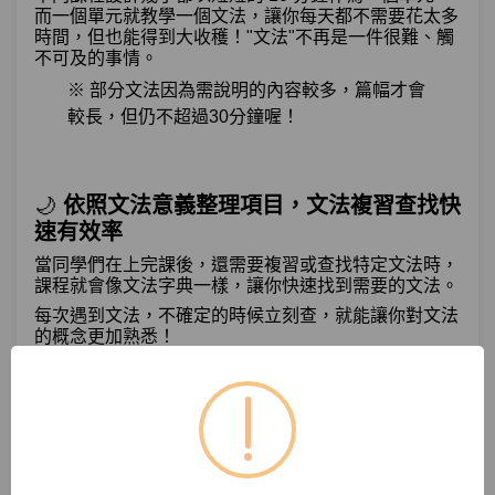
單元3
文法61：-(으)ㄴ/는 대신(에)
10:27
而一個單元就教學一個文法，讓你每天都不需要花太多
時間，但也能得到大收穫！
"文法"不再是一件很難、觸
不可及的事情。
單元4
文法62：–(으)나마나
06:12
※ 部分文法因為需說明的內容較多，篇幅才會
較長，但仍不超過30分鐘喔！
測驗1
第18章－選擇－小考
確認、強調－Jennie：「因為減肥，最
🌙
依照文法意義整理項目，文法複習查找快
第19章：
近幾乎都沒吃東西。」不知道她有沒有好
速有效率
好吃飯...
當同學們在上完課後，還需要複習或查找特定文法時，
課程就會像文法字典一樣，讓你快速找到需要的文法。
單元1
文法63：–기는 하다
11:15
每次遇到文法，不確定的時候立刻查，就能讓你對文法
的概念更加熟悉！
單元2
文法64：(이)야말로
05:12
單元3
文法65：–(으)ㄹ 뿐이다
07:48
試看
單元4
文法66：–다시피
08:27