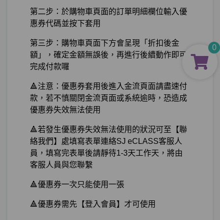
第二步：於購物車頁面的訂單明細欄位輸入優
惠券代碼並按下套用
第三步：購物車頁面下方會呈現「折扣後金
0
額」，確定金額無誤後，再進行後續動作即可
完成付款囉
🔺注意：優惠券套用後進入金流頁面請盡速付
款，若不慎關閉金流頁面或系統逾時，恐造成
優惠券失效無法使用
🔺若發生優惠券失效無法使用的狀況可至【聯
絡我們】處填寫表單連絡SJ eCLASS客服人
員，填寫完表單後請靜待1-3天工作天，將由
客服人員與您聯繫
🔺優惠券一次只能使用一張
🔺優惠券需先【登入會員】才可使用