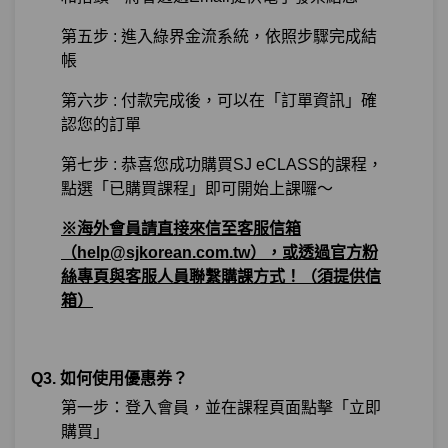
第五步 : 進入綠界金流系統，依照步驟完成結
帳
第六步 : 付款完成後，可以在「訂單資訊」確
認您的訂單
第七步 : 恭喜您成功購買SJ eCLASS的課程，
點選「已購買課程」即可開始上課囉～
※海外會員請直接來信至客服信箱
（help@sjkorean.com.tw），或透過官方粉
絲專頁與客服人員聯繫購課方式！（須提供信
箱）
Q3. 如何使用優惠券？
第一步：登入會員，並在課程頁面點擊「立即
購買」