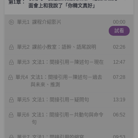
第1章：
面會上和我說了「你韓文真好」
單元1
課程介紹影片
00:00
試看
單元2
課前小教室：語幹、語尾說明
02:26
單元3
文法1：間接引用－陳述句－現在
12:47
單元4
文法1：間接引用－陳述句－過去
07:28
與未來、推測
單元5
文法1：間接引用－疑問句
13:19
單元6
文法1：間接引用－共動句與命令
06:52
句
單元7
文法1：間接引用的縮寫
09:53