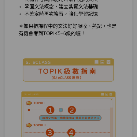
鞏固文法概念，建立紮實文法基礎
狀態持續－韓文的「我已經訂好了『站著
不確定時再次複習，強化學習記憶
第7章：
吃烤肉』餐廳」 你知道你一直都說得不夠
道地嗎？
＊如果把課程中的文法好好吸收、熟記，也是
有機會考到TOPIK5~6級的喔！
單元1
文法23：–아/어 있다
10:51
試看
單元2
文法24：–아/어 놓다/두다
13:09
單元3
文法25:：–(으)ㄴ 채(로)
07:53
測驗1
第7章－狀態持續－小考
動作進行－持續說韓文才可以累積實力！
第8章：
所以我要…
單元1
文法26：–아/어 가다, 오다
13:13