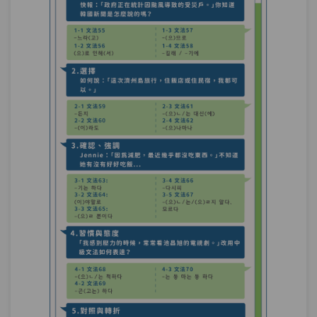
測驗1
第25章－追加與包括－小考
當然－TOPIK作文中使用這個「當然」文
第26章：
法，立馬加分！（諺語、格言的常用文
法）
單元1
文法93：–(으)ㄴ/는 법이다
06:56
單元2
文法94：-기/게 마련이다
04:59
可能性－「白老師的烤肉店，不可能不好
第27章：
吃啊～」到底有沒有可能？
單元1
文法95：-기(가) 십상이다
06:46
單元2
文法96：–(으)ㄹ 리(가) 없다
07:25