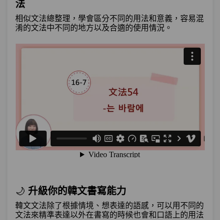
單元2
文法49：–거든(요)
09:49
法
相似文法總整理，學會區分不同的用法和意義，容易混
單元3
文法50：–(으)ㄴ/는지
07:31
淆的文法中不同的地方以及合適的使用情況。
單元4
文法51：얼마나 –(으)ㄴ지/는지
07:53
單元5
文法52：–(으)ㄴ/는 덕(분)에
09:41
單元6
文法53：–(으)ㄴ/는 탓에
12:40
單元7
文法54：–는 바람에
08:11
試看
測驗1
第16章－原因與理由(上)－小考
原因與理由（下）－快報：「政府正在統
🌙
升級你的韓文書寫能力
第17章：
計因颱風導致的受災戶。」你知道韓國新
韓文文法除了根據情境、想表達的語感，可以用不同的
聞是怎麼說的嗎？
文法來精準表達以外在書寫的時候也會和口語上的用法