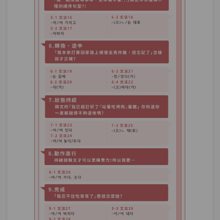
單元2
文法75：–았/었던
10:18
單元3
文法76：-던데
15:04
單元4
文法77：-던데(요).
11:00
單元5
文法78：-더라고(요).
15:56
試看
測驗1
第22章－回想－小考
發現與結果－每天看小吉老師的課程來練
第23章：
習說韓文，實力不知不覺就增加了。
單元1
文法79：–다(가) 보니(까)
08:02
單元2
文法80：–고 보니(까)
06:32
試看