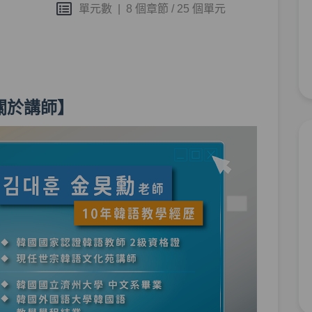
單元數
|
8 個章節 / 25 個單元
第
關於講師】
第