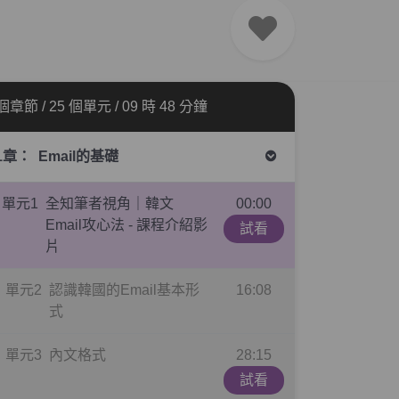
 個章節
/
25 個單元
/
09 時 48 分鐘
1章：
Email的基礎
單元1
全知筆者視角｜韓文
00:00
Email攻心法 - 課程介紹影
試看
片
單元2
認識韓國的Email基本形
16:08
式
單元3
內文格式
28:15
試看