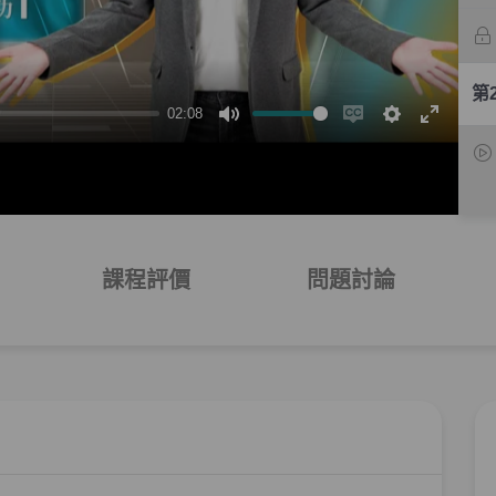
第
02:08
靜
Enable
設
全
音
captions
定
螢
幕
課程評價
問題討論
第