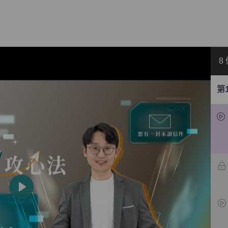
8
第
播
放