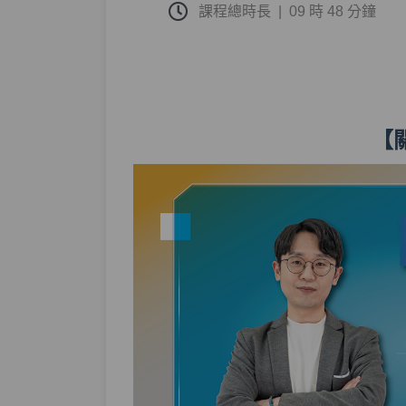
課程總時長
|
09 時 48 分鐘
【