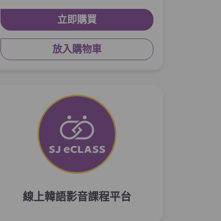
認
立即購買
單元3
商用 － 訂單及到貨日諮
20:05
詢
放入購物車
4章：
客訴 Email
單元1
日常 － 配送延遲詢問
26:47
單元2
商用 － 物品瑕疵退費
24:29
單元3
學校 － 成績相關問題
37:30
5章：
徵求允許、協助的Email
線上韓語影音課程平台
單元1
商用 － 要求提供產品資
29:55
訊