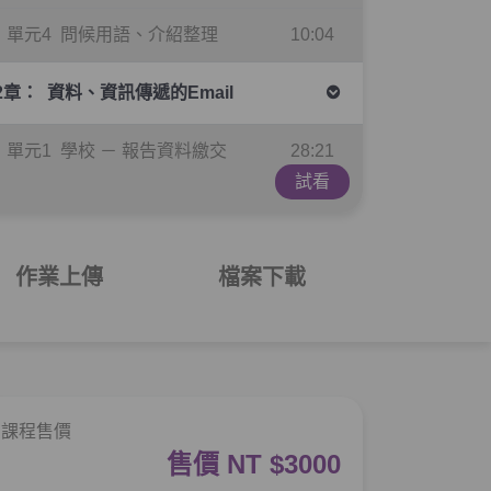
單元4
問候用語、介紹整理
10:04
2章：
資料、資訊傳遞的Email
單元1
學校 － 報告資料繳交
28:21
試看
單元2
商用 － 業務暫時中斷通
27:28
知
作業上傳
檔案下載
單元3
商用 － 出差報告繳交
22:04
3章：
諮詢、確認的Email
課程售價
單元1
學校 － 選課(加簽)詢問
27:18
售價 NT $3000
單元2
商用 － 拍攝費用匯款確
21:48