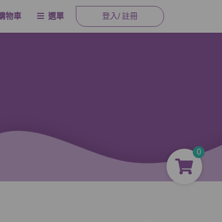
購物車
選單
登入/ 註冊
0