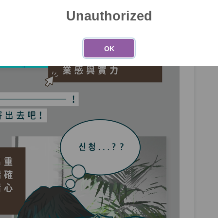
Unauthorized
OK
第