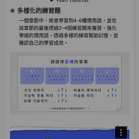
✴️ 多樣化的練習題
單元1
＂嘴巴聚在一起＂是什麼意思？
10:00
一個章節中，將會學習到4~6種慣用語，並在
還有這五種其他常用的慣用語(1)
該章節的最後透過3~4個練習題來複習、強化
學過的慣用語，透過多樣的練習幫助記憶，並
單元2
五種其他常用的慣用語(1)－綜合
02:49
確認自己的學習成效。
練習
第21章：
其他常用慣用語(2)
單元1
＂變成蔥泡菜了＂是什麼意思？
13:26
還有這五種其他常用的慣用語(2)
試看
單元2
五種其他常用的慣用語(2)－綜合
03:00
練習