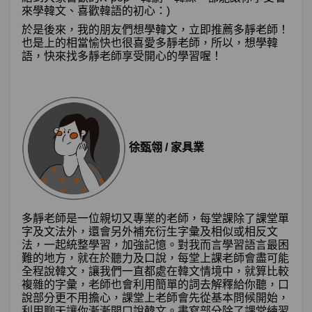
來學韓文、喜歡韓語的初心：)
於是後來，我的朋友們想學韓文，立即推薦多靜老師！
也是上的相當愉快也很喜愛多靜老師，所以，想學韓
語，快來找多靜老師享受開心的學習喔！
徐甄翎 / 家具業
多靜老師是一位親切又專業的老師，每堂課除了課堂單
字及文法外，還會另外補充衍生字彙及相似或相反文
法，一起統整學習，加強記憶。對我而言學習語言最困
難的地方，就在於聽力及口說，每堂上課老師會盡可能
全程說韓文，讓我們一直都處在韓文情境中，就算比較
複雜的字彙，老師也會利用簡單的詞去解釋給你聽，口
說部分更不用擔心，課堂上老師會先從基本問候開始，
利用聊天讓你漸漸開口說韓文。書寫部分除了課堂練習