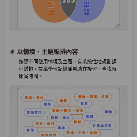
習
第16章：
表達批判的慣用語
單元1
＂只有嘴巴活著＂是什麼意思？
12:41
六種表達批判的慣用語
✴️ 以情境、主題編排內容
單元2
六種表達批判的慣用語－綜合練
03:22
按照不同使用情境及主題，有系統性地規劃課
習
程編排，提高學習記憶並幫助在複習、查找時
節省時間。
第17章：
表達肯定的慣用語
單元1
＂拍打膝蓋＂是什麼意思？四種
08:52
表達肯定的慣用語
單元2
四種表達肯定的慣用語－綜合練
02:57
習