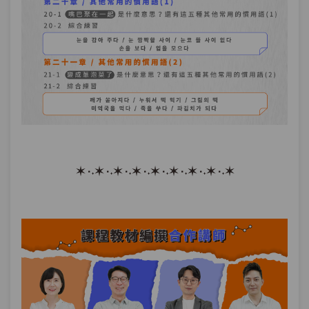
✶ ·˖✶ ·˖✶ ·˖✶ ·˖✶ ·˖✶ ·˖✶ ·˖✶ ·˖✶