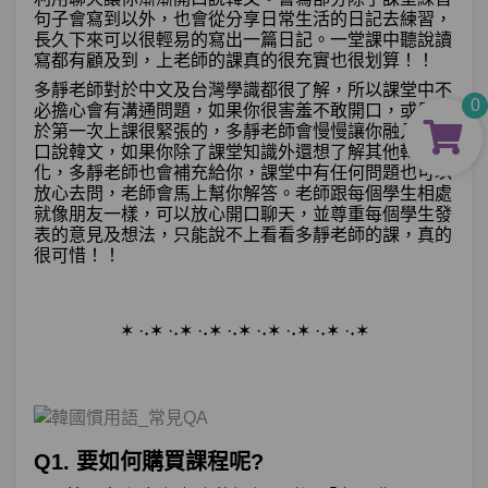
句子會寫到以外，也會從分享日常生活的日記去練習，
長久下來可以很輕易的寫出一篇日記。一堂課中聽說讀
寫都有顧及到，上老師的課真的很充實也很划算！！
多靜老師對於中文及台灣學識都很了解，所以課堂中不
0
必擔心會有溝通問題，如果你很害羞不敢開口，或是對
於第一次上課很緊張的，多靜老師會慢慢讓你融入並開
口說韓文，如果你除了課堂知識外還想了解其他韓國文
化，多靜老師也會補充給你，課堂中有任何問題也可以
放心去問，老師會馬上幫你解答。老師跟每個學生相處
就像朋友一樣，可以放心開口聊天，並尊重每個學生發
表的意見及想法，只能說不上看看多靜老師的課，真的
很可惜！！
✶ ·˖✶ ·˖✶ ·˖✶ ·˖✶ ·˖✶ ·˖✶ ·˖✶ ·˖✶
Q1. 要如何購買課程呢?