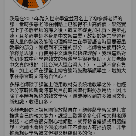
我是在2015年踏入世宗學堂並慕名上了柳多靜老師的
課，當時多靜老師在網路上已獲得不少高評價，果然實
際上了多靜老師的課之後，韓文基礎更加扎實、進步迅
速，且多靜老師本身是中文系畢業，故對於語言學習有
著大量的熱誠及能確切理解學生在學習語言時需要著墨
教學的部分，如遇到不清楚的部分，老師會先使用韓文
解釋意思後，再使用中文說明以快速理解，我想這點對
於初步或中程學習韓文的台灣學生很有幫助，尤其老師
中文真的很好（比台灣人還台灣人！），上課不會有負
擔，加上老師在課堂上總會適時鼓勵稱讚學生，增加大
家在學習韓文時的自信心。
多靜老師除了課堂上使用教材有系統地教學之外，也經
常分享韓國新聞時事及目前韓國流行趨勢及用語，因此
除了平時有系統的韓文學習，還能接收到許多韓國文化
新知識，收穫良多。
多靜老師的上課氛圍很放鬆自在，能輕鬆學習又能扎實
推進自己的韓文能力，課堂上歡迎多多使用韓文與老師
對話，老師會很有耐心地傾聽，就算發音錯誤或用語錯
誤，老師也會給予溫柔地糾正不會讓人有挫折感，非常
推薦想要學習韓文但卻又顧慮很多的你。