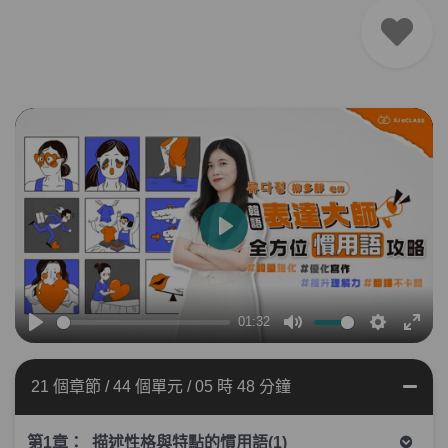
播
放
01:32
播
靜
設
全
放
音
定
螢
21 個章節
/
44 個單元
/
05 時 48 分鐘
幕
第1章：
描述性格與特點的慣用語(1)