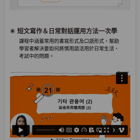
第18章：
關於接待的慣用語
單元1
＂缺手＂是什麼意思？四種關於
10:04
✴️ 短文寫作＆日常對話運用方法一次學
接待的慣用語
課程中涵蓋常用的書寫形式及口語形式，幫助
學習者解決要如何將慣用語活用於日常生活、
單元2
四種關於接待的慣用語－綜合練
02:58
考試中的問題。
習
第19章：
表達建議的慣用語
單元1
＂把腳抽出來＂是什麼意思？五
10:08
種表達建議的慣用語
單元2
五種表達建議的慣用語－綜合練
03:29
習
第20章：
其他常用的慣用語(1)