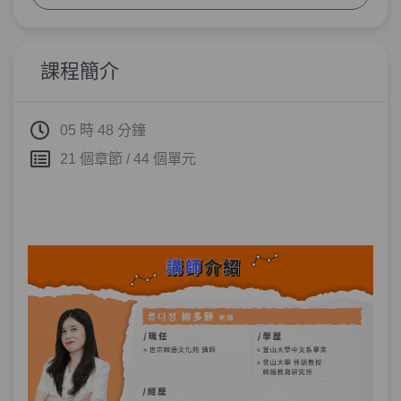
單元2
四種表達喜悅的慣用語－綜合練
05:00
習
課程簡介
第5章：
表達情緒的慣用語－擔心、煩惱
單元1
＂讓肚子壞掉＂是什麼意思？五
15:08
05 時 48 分鐘
種表達擔心、煩惱的慣用語
21 個章節 / 44 個單元
單元2
五種表達擔心、煩惱的慣用語－
04:09
綜合練習
第6章：
表達情緒的慣用語－不安、焦躁
單元1
＂胃燒焦＂是什麼意思？五種表
12:20
達不安、焦躁的慣用語
單元2
五種表達不安、焦躁的慣用語－
03:27
綜合練習