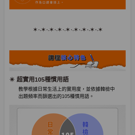
單元2
五種表述結果的慣用語(2)－綜合
03:59
練習
✶ ·˖✶ ·˖✶ ·˖✶ ·˖✶ ·˖✶ ·˖✶ ·˖✶ ·˖✶
第14章：
關於合作的慣用語
單元1
＂碰頭＂是什麼意思？五種關於
12:16
合作的慣用語
單元2
五種關於合作的慣用語－綜合練
03:03
✴️ 超實用105種慣用語
習
教學根據日常生活上的實用度，並依據韓檢中
第15章：
表達稱讚的慣用語
出題頻率而篩選出的105
種慣用語。
單元1
＂讓人坐飛機＂是什麼意思？五
14:25
種表達稱讚的慣用語
單元2
五種表達稱讚的慣用語－綜合練
03:38