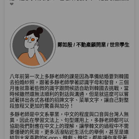
❤
鄭如殷 / 不動產顧問業 / 世宗學生
八年前第一次上多靜老師的課是因為準備結婚要到韓國
去拍婚紗照，跟著多靜老師學著認識字母和發音，三個
月後就靠著些微的識字跟問候語自助到韓國去挑戰，當
時候雖然還無法順利的對話與溝通，但是就這麼可以嘗
試著拼出各式各樣的招牌文字、菜單文字，讓自己對整
段旅程又更加的驚喜與加分！
多靜老師是中文系畢業，中文的程度與口音與台灣人無
異，因此在學習文法上、句型運用上，多靜老師都可以
協助我們對應在中文上的理解，讓學韓文的過程中不需
要僵硬的死背，更多活潑貼近生活化的舉例，甚至是連
結到大家喜歡的K-pop、韓劇、韓綜，都能讓你享受著