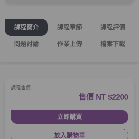
單元2
五種表達性格特點的慣用語(2)－
04:36
綜合練習
課程簡介
課程章節
課程評價
第3章：
表達情緒的慣用語－悲傷、憤怒
問題討論
作業上傳
檔案下載
單元1
＂眼睛不舒服＂是什麼意思？五
14:47
種表達悲傷、憤怒的慣用語
單元2
五種表達悲傷、憤怒的慣用語－
03:23
綜合練習
試看
課程售價
售價 NT $2200
第4章：
表達情緒的慣用語－喜悅
立即購買
單元1
＂轉動一口氣＂是什麼意思？四
10:42
種表達喜悅的慣用語
放入購物車