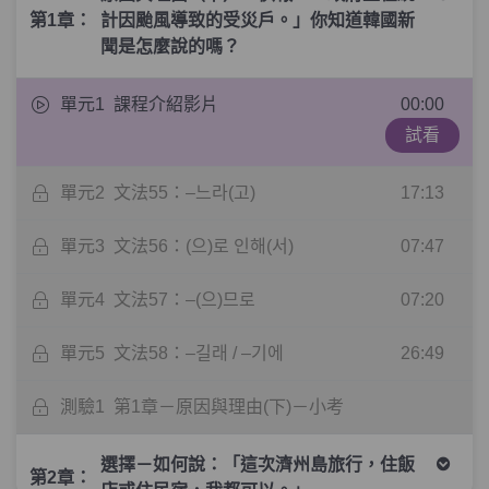
第1章：
計因颱風導致的受災戶。」你知道韓國新
聞是怎麼說的嗎？
單元1
課程介紹影片
00:00
試看
單元2
文法55：–느라(고)
17:13
單元3
文法56：(으)로 인해(서)
07:47
單元4
文法57：–(으)므로
07:20
單元5
文法58：–길래 / –기에
26:49
測驗1
第1章－原因與理由(下)－小考
選擇－如何說：「這次濟州島旅行，住飯
第2章：