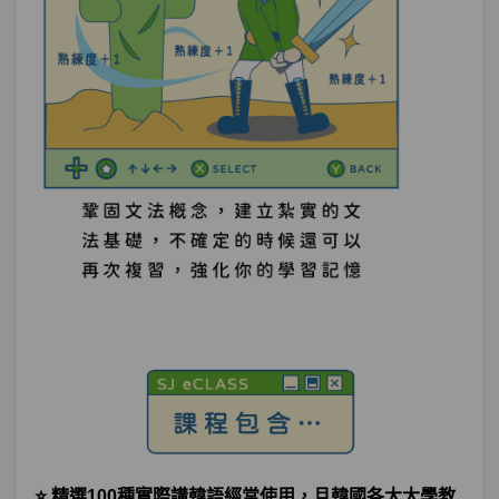
⭐ 精選100種實際講韓語經常使用，且韓國各大大學教