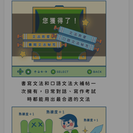
測驗1
第14章－使動法－小考