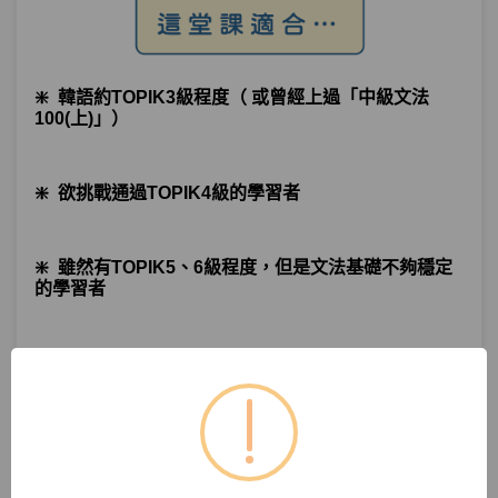
❇️
韓語約TOPIK3級程度
（ 或曾經上過「中級文法
100(上)」）
❇️
欲挑戰通過TOPIK4級的學習者
❇️
雖然有TOPIK5、6級程度，但是文法基礎不夠穩定
的學習者
＊如果把課程中的文法好好吸收、熟記，也是有機會考
到TOPIK5~6級的喔！