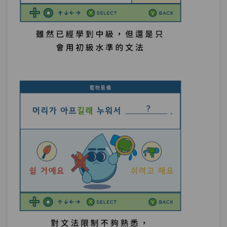
單元2
文法85：치고(는)
08:54
測驗1
第8章－基準與比較－小考
追加與包括－我想推薦韓國朋友:「高雄不
第9章：
僅有很多美食，而且可看的東西也很
多。」有幾種說法？
單元1
文法86：에다가
08:09
單元2
文法87：–(으)ㄴ/는 데다(가)
08:06
單元3
文法88：–(으)ㄹ 뿐(만) 아니라
10:47
單元4
文法89：은/는 물론(이고)
06:09
單元5
文法90：조차
06:49