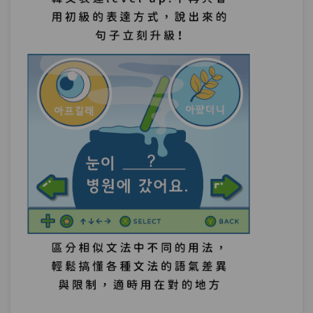
單元1
文法99-1：접미사 피동법
14:06
單元2
文法99-2：-아/어지다 피동법
09:06
單元3
文法99-3：N되다/당하다 피동법
08:55
單元4
文法99-4：-게 되다 피동법
07:22
測驗1
第13章－被動法－小考
使動法－「PENGSOO的粉絲見面會讓粉
第14章：
絲狂熱」你會怎麼說？
單元1
文法100-1：접미사 사동법
17:10
單元2
文法100-2：-게 하다 사동법
13:24
單元3
文法100-3：N시키다 사동법
08:53