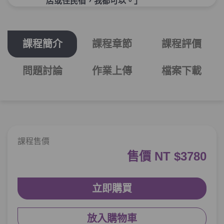
店或住民宿，我都可以。」
單元1
文法59：–든지
15:23
課程簡介
課程章節
課程評價
單元2
文法60：–(이)라도
10:37
問題討論
作業上傳
檔案下載
單元3
文法61：-(으)ㄴ/는 대신(에)
10:27
單元4
文法62：–(으)나마나
06:12
測驗1
第2章－選擇－小考
課程售價
確認、強調－Jennie：「因為減肥，最近
售價 NT $3780
第3章：
幾乎都沒吃東西。」不知道她有沒有好好
吃飯...
立即購買
單元1
文法63：–기는 하다
11:15
放入購物車