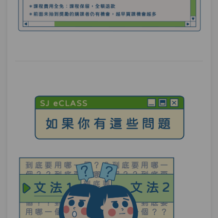
樣說才正確呢？
單元1
文法74：–던
14:05
單元2
文法75：–았/었던
10:18
單元3
文法76：-던데
15:04
單元4
文法77：-던데(요).
11:00
單元5
文法78：-더라고(요).
15:56
試看
測驗1
第6章－回想－小考
發現與結果－每天看小吉老師的課程來練
第7章：
習說韓文，實力不知不覺就增加了。