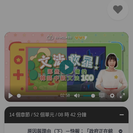
播
放
02:58
播
靜
Enable
設
全
放
音
captions
定
螢
14 個章節
/
52 個單元
/
08 時 42 分鐘
幕
原因與理由（下）－快報：「政府正在統