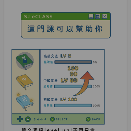
單元1
文法95：-기(가) 십상이다
06:46
單元2
文法96：–(으)ㄹ 리(가) 없다
07:25
其他表現－通過韓劇跟綜藝節目，在提升
第12章：
韓語聽力上有驚人的功效。
單元1
文法97：을/를 통해(서)
06:50
單元2
文法98：–는 데(에)
06:55
測驗1
第10.11.12章－當然＆可能性＆其他表現－
小考
被動法－紀錄片「看見台灣」你知道如何
第13章：
翻譯嗎？