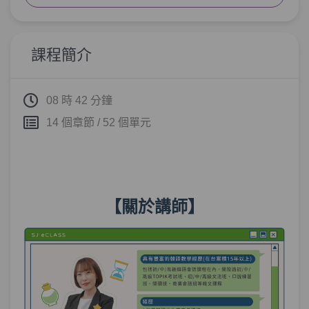
單元2
文法64：(이)야말로
05:12
單元3
文法65：–(으)ㄹ 뿐이다
07:48
課程簡介
試看
單元4
文法66：–다시피
08:27
08 時 42 分鐘
14 個章節 / 52 個單元
單元5
文法67：–(으)ㄴ/는/(으)ㄹ지 알다,
16:51
모르다
測驗1
第3章－確認、強調－小考
【關於講師】
習慣與態度－「我感到壓力的時候，常常
第4章：
看池昌旭的電視劇。」改用中級文法如何
表達？
單元1
文法68：–(으)ㄴ/는 척하다
08:10