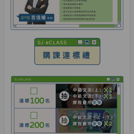
單元2
文法69：–곤(고는) 하다
07:37
單元3
文法70：-는 둥 마는 둥 하다
07:49
對照與轉折－「以前喜歡到處旅行，但現
第5章：
在喜歡飯店度假。」該用哪個句型才對？
單元1
文法71：–(으)ㄴ/는 반면(에)
10:05
單元2
文法72：–(으)ㄴ/는데도 (불구하
11:27
고)
單元3
文法73：–(으)면서(도)
08:52
測驗1
第4.5章－習慣與態度＋對照與轉折－小考
回想－「哇！這首歌不是我們高中的時候
第6章：
經常聽的五月天的歌嗎？好懷念呀！」怎