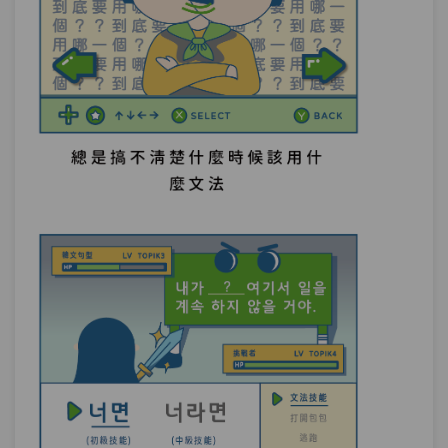
單元1
文法79：–다(가) 보니(까)
08:02
單元2
文法80：–고 보니(까)
06:32
試看
單元3
文法81：–다가는
09:50
單元4
文法82：–더니
13:56
單元5
文法83：–았/었더니
17:31
測驗1
第7章－發現與結果－小考
基準與比較－「以學6個月來說，你韓語算
第8章：
是說得非常好。」兩個基準比一比！
單元1
文法84：에 비해(서)
08:15