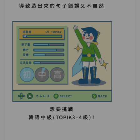
單元6
文法91：마저
08:52
單元7
文法92：–기는커녕, 은/는커녕
09:47
測驗1
第9章－追加與包括－小考
當然－TOPIK作文中使用這個「當然」文
第10章：
法，立馬加分！（諺語、格言的常用文
法）
單元1
文法93：–(으)ㄴ/는 법이다
06:56
單元2
文法94：-기/게 마련이다
04:59
可能性－「白老師的烤肉店，不可能不好
第11章：
吃啊～」到底有沒有可能？